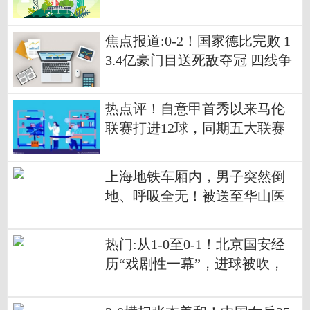
焦点报道:0-2！国家德比完败 1
3.4亿豪门目送死敌夺冠 四线争
冠变四大皆空
热点评！自意甲首秀以来马伦
联赛打进12球，同期五大联赛
仅次于凯恩
上海地铁车厢内，男子突然倒
地、呼吸全无！被送至华山医
院！
热门:从1-0至0-1！北京国安经
历“戏剧性一幕”，进球被吹，
反被判点球