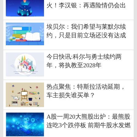
火！李汉银：再遇险情仍会出
手 前沿热点
埃贝尔：我们希望与莱默尔续
约，只是目前立场还没有达成
一致
今日快讯:科尔与勇士续约两
年，将执教至2028年
热点聚焦：特斯拉活动延期，
车主损失谁买单？
A股一周20大熊股出炉：最熊股
连吃3个跌停板 前期牛股水发燃
气跌近17% 焦点热门