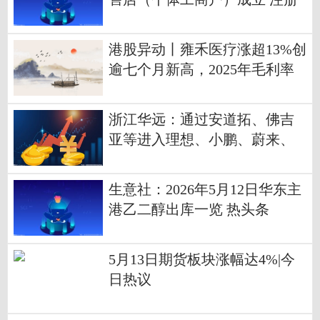
资本1万人民币
港股异动丨雍禾医疗涨超13%创
逾七个月新高，2025年毛利率
增至66%+获机构看好
浙江华远：通过安道拓、佛吉
亚等进入理想、小鹏、蔚来、
比亚迪等供应链 当前焦点
生意社：2026年5月12日华东主
港乙二醇出库一览 热头条
5月13日期货板块涨幅达4%|今
日热议