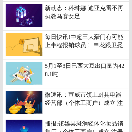
新动态：科琳娜·迪亚克雷不再
执教马赛女足
每日快讯!中超三大豪门有可能
上半程报销球员！ 申花跟卫冕
冠军都有人确定
5月1至8日巴西大豆出口量为42
8.1吨
微速讯：宣威市领上厨具电器
经营部（个体工商户）成立 注
册资本1万人民币
播报:镇雄县斑消轻体化妆品销
售店（个体工商户）成立 注册