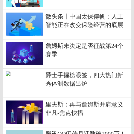
微头条丨中国太保傅帆：人工
智能正在改变保险经营的底层
逻辑
詹姆斯未决定是否征战第24个
赛季
爵士手握榜眼签，四大热门新
秀体测数据出炉
里夫斯：再与詹姆斯并肩意义
非凡-焦点快播
腾讯QQ闪传月活数破2000万！