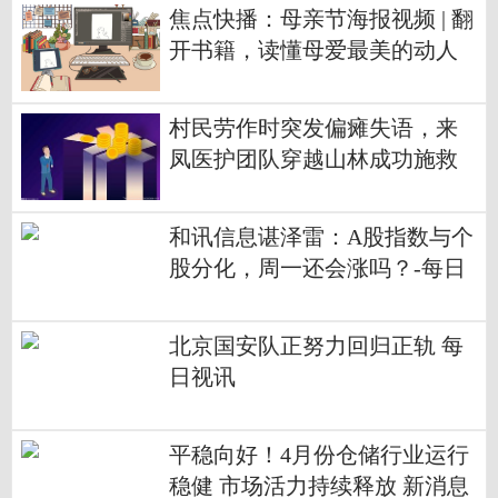
视点
焦点快播：母亲节海报视频 | 翻
开书籍，读懂母爱最美的动人
模样！
村民劳作时突发偏瘫失语，来
凤医护团队穿越山林成功施救
和讯信息谌泽雷：A股指数与个
股分化，周一还会涨吗？-每日
播报
北京国安队正努力回归正轨 每
日视讯
平稳向好！4月份仓储行业运行
稳健 市场活力持续释放 新消息