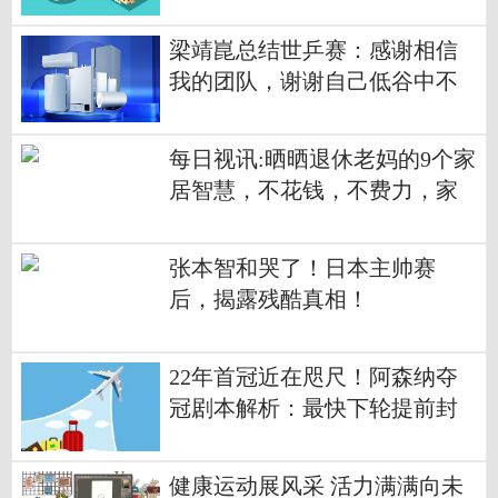
梁靖崑总结世乒赛：感谢相信
我的团队，谢谢自己低谷中不
放弃
每日视讯:晒晒退休老妈的9个家
居智慧，不花钱，不费力，家
里始终干净如新
张本智和哭了！日本主帅赛
后，揭露残酷真相！
22年首冠近在咫尺！阿森纳夺
冠剧本解析：最快下轮提前封
王
健康运动展风采 活力满满向未