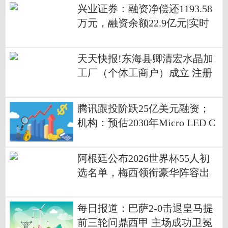
术 每日播报
兴业证券：融资净偿还1193.58
万元，融资余额22.9亿元|实时
天天快报!东海县卿清宏水晶加
工厂（个体工商户）成立 注册
资本10万人民币
腾讯跟投阶跃25亿美元融资；
机构：预估2030年Micro LED C
PO光收发模块产值近8.5亿美元
｜数智早参
阿根廷公布2026世界杯55人初
选名单，梅西领衔豪华阵容出
征
每日报道：巴萨2-0击退皇马提
前三轮问鼎西甲 主场成功卫冕