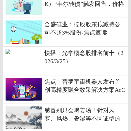
K）“韦尔转债”触发回售，价格
100.72元/张
合盛硅业：控股股东拟减持公
司不超3%股份-焦点速读
快播：光学概念股排名前十（2
026/3/25）
焦点！普罗宇宙机器人发布首
创高精度融合数采解决方案AcC
I
感冒别只会喝姜汤！针对风
寒、风热、暑湿等不同证型的
食疗方来了