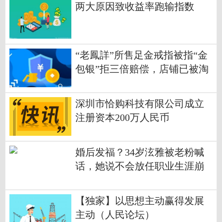
两大原因致收益率跑输指数
“老鳳詳”所售足金戒指被指“金
包银”拒三倍赔偿，店铺已被淘
宝关闭_热门看点
深圳市恰购科技有限公司成立
注册资本200万人民币
婚后发福？34岁泫雅被老粉喊
话，她说不会放任职业生涯崩
塌|今日观点
【独家】以思想主动赢得发展
主动（人民论坛）