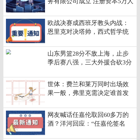
务有限公司成立 注册资本5万人
民币
欧战决赛成西班牙教头内战：
恩里克对决塔帅，西式哲学统
治|焦点播报
山东男篮28分不敌上海，止步
季后赛八强，三大外援合砍3分
太离谱
世体：费兰和莱万同时出场效
果一般，弗里克需决定谁首发
德比 视焦点讯
网友喊话任嘉伦取回60多万的
酒？洋河回应：“任嘉伦签名
酒”系明星宣传，60万价格属实