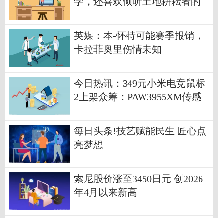
学，还喜欢倾听土地耕耘者的
故事
英媒：本-怀特可能赛季报销，
卡拉菲奥里伤情未知
今日热讯：349元小米电竞鼠标
2上架众筹：PAW3955XM传感
器，三模连接
每日头条!技艺赋能民生 匠心点
亮梦想
索尼股价涨至3450日元 创2026
年4月以来新高