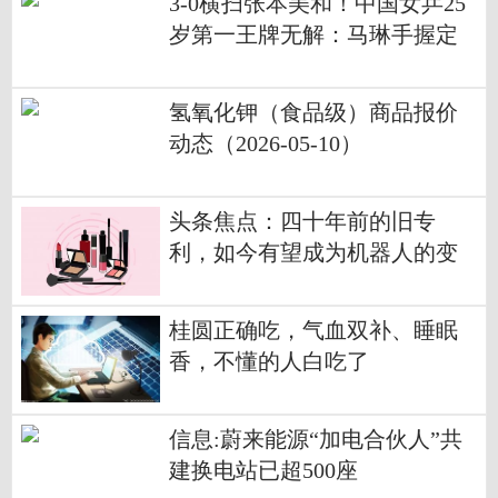
3-0横扫张本美和！中国女乒25
岁第一王牌无解：马琳手握定
海神针
氢氧化钾（食品级）商品报价
动态（2026-05-10）
头条焦点：四十年前的旧专
利，如今有望成为机器人的变
形骨骼
桂圆正确吃，气血双补、睡眠
香，不懂的人白吃了
信息:蔚来能源“加电合伙人”共
建换电站已超500座