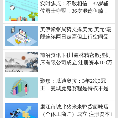
实时焦点：不敢相信！32岁辅
佐勇士夺冠，36岁混迹鱼腩，
今夏直奔底薪而去
美伊紧张局势支撑美元 美元/瑞
郎连续两日走高但上行空间受
限
前沿资讯!四川鑫林精密数控机
床有限公司成立 注册资本100万
人民币
聚焦：瓜迪奥拉：3年2次3冠
王，曼城魔鬼赛程是特权不是
负担
廉江市城北猪米米鸭货卤味店
（个体工商户）成立 注册资本1