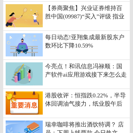
【券商聚焦】兴业证券维持百
胜中国(09987)“买入”评级 指业
绩符合预期
每日动态!亚翔集成最新股东户
数环比下降10.59%
今亮点！和讯信息冯禄顺：国
产软件ai应用游戏接下来怎么走
港股收评：恒指跌0.22%，半导
体回调油气接力，纸业股午后
拉升，中国中车涨4.6%
瑞幸咖啡将推出酒饮特调？ 店
员：下周上线两款 今日热文