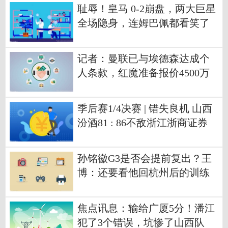
耻辱！皇马 0-2崩盘，两大巨星
全场隐身，连姆巴佩都看笑了
信息
记者：曼联已与埃德森达成个
人条款，红魔准备报价4500万
欧
季后赛1/4决赛 | 错失良机 山西
汾酒81 : 86不敌浙江浙商证券
最新资讯
孙铭徽G3是否会提前复出？王
博：还要看他回杭州后的训练
情况 今日热闻
焦点讯息：输给广厦5分！潘江
犯了3个错误，坑惨了山西队