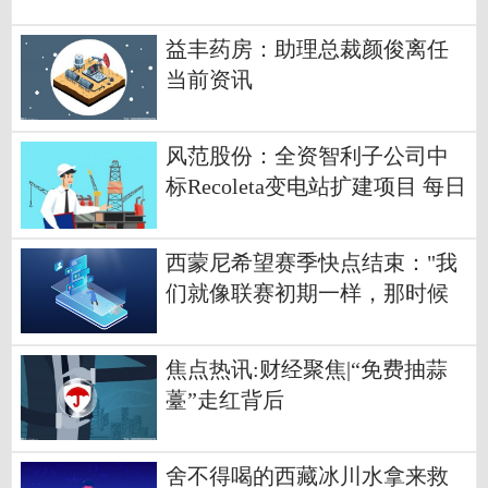
益丰药房：助理总裁颜俊离任
当前资讯
风范股份：全资智利子公司中
标Recoleta变电站扩建项目 每日
看点
西蒙尼希望赛季快点结束："我
们就像联赛初期一样，那时候
一团糟"
焦点热讯:财经聚焦|“免费抽蒜
薹”走红背后
舍不得喝的西藏冰川水拿来救