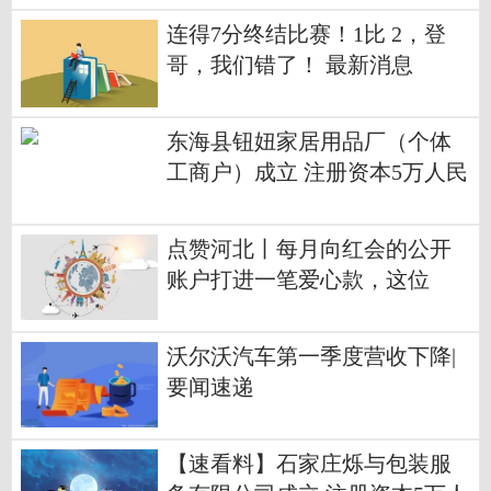
连得7分终结比赛！1比 2，登
哥，我们错了！ 最新消息
东海县钮妞家居用品厂（个体
工商户）成立 注册资本5万人民
币-资讯
点赞河北丨每月向红会的公开
账户打进一笔爱心款，这位
叫“李娟”的爱心人士已坚持了3
年，红会工作人员：这份坚持
沃尔沃汽车第一季度营收下降|
的爱心深深打动了我们
要闻速递
【速看料】石家庄烁与包装服