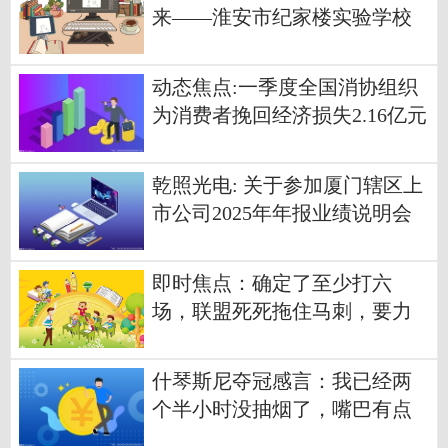
来——淮安市纪家楼实验学校
春季运动会圆满举行 今头条
动态焦点:一季度全国消协组织
为消费者挽回经济损失2.16亿元
乾照光电: 关于参加厦门辖区上
市公司2025年年报业绩说明会
暨投资者网上集体接待日活动
的公告 当前看点
即时焦点：确定了至少打六
场，联盟死死拖住马刺，要力
保雷霆卫冕
什琴斯尼夺冠感言：我已经两
个半小时没抽烟了，嘴巴有点
干