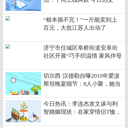
“根本摘不完！”一斤能卖到上
百元，大批江苏人出动了
济宁市任城区阜桥街道安阜街
社区开展“巧手织温情 家风伴母
恩”母亲节移风易俗活动
切尔西·汉德勒自曝2010年爱泼
斯坦晚宴细节：8人小聚，她当
面调侃伍迪·艾伦
今日热讯：李连杰发文谈与利
智婚姻现状：在家穿情侣T恤，
打乒乓球不争输赢