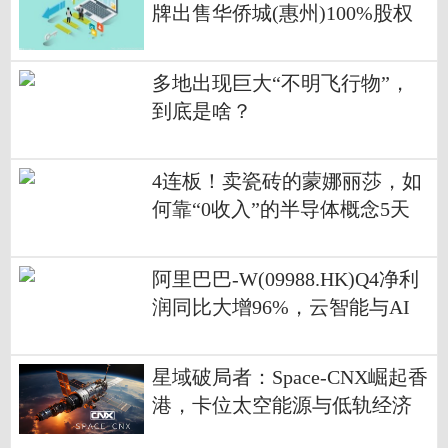
牌出售华侨城(惠州)100%股权
多地出现巨大“不明飞行物”，
到底是啥？
4连板！卖瓷砖的蒙娜丽莎，如
何靠“0收入”的半导体概念5天
涨了46%？
阿里巴巴-W(09988.HK)Q4净利
润同比大增96%，云智能与AI
业务增长迅猛|焦点消息
星域破局者：Space-CNX崛起香
港，卡位太空能源与低轨经济