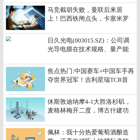
马竞截胡失败，曼联后来居
上！巴西铁闸点头，卡塞米罗
替身到位 报资讯
日久光电(003015.SZ)：公司调
光导电膜在技术规格、量产能
力上具备AI眼镜场景的供货和
配套能力
焦点热门:中国赛车+中国车手再
夺世界冠军！吉利星瑞TCR首
战即夺冠
休斯敦迪纳摩4-1大胜洛杉矶，
麦格林梅开二度，博古什建功
独家焦点
佩林：我十分热爱葡萄酒酿造