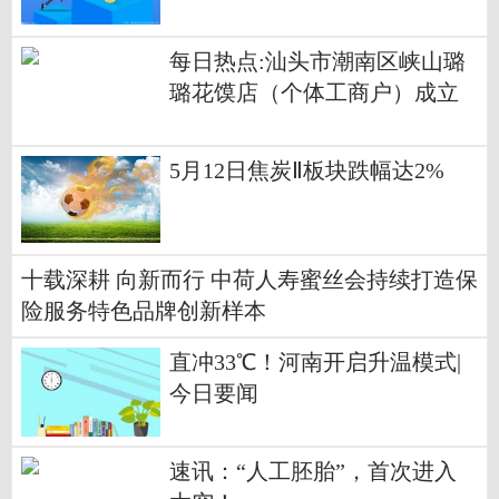
万人民币_热门看点
每日热点:汕头市潮南区峡山璐
璐花馍店（个体工商户）成立
注册资本10万人民币
5月12日焦炭Ⅱ板块跌幅达2%
十载深耕 向新而行 中荷人寿蜜丝会持续打造保
险服务特色品牌创新样本
直冲33℃！河南开启升温模式|
今日要闻
速讯：“人工胚胎”，首次进入