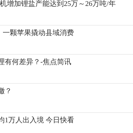
机增加锂盐产能达到25万～26万吨/年
宁：一颗苹果撬动县域消费
理有何差异？-焦点简讯
撤？
1万人出入境 今日快看