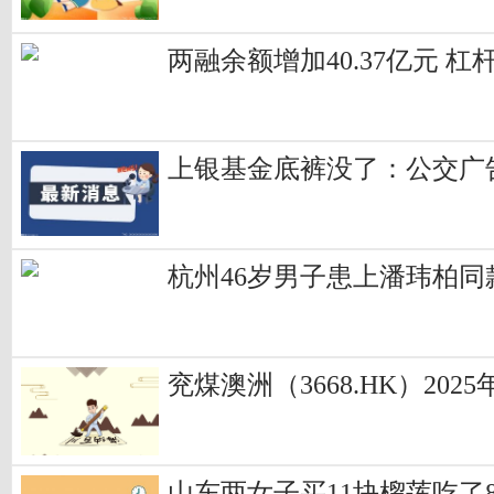
两融余额增加40.37亿元 杠
上银基金底裤没了：公交广告
杭州46岁男子患上潘玮柏
兖煤澳洲（3668.HK）202
山东两女子买11块榴莲吃了