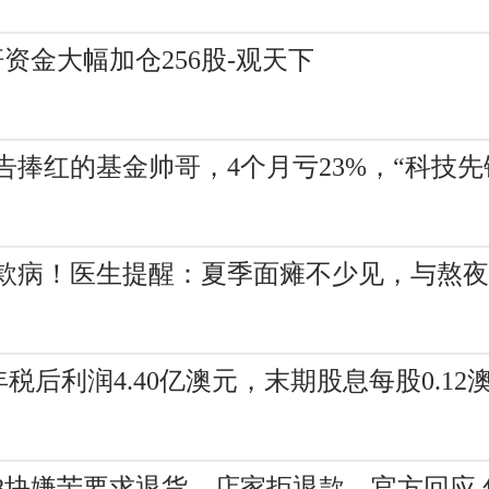
杆资金大幅加仓256股-观天下
捧红的基金帅哥，4个月亏23%，“科技先
同款病！医生提醒：夏季面瘫不少见，与熬夜
5年税后利润4.40亿澳元，末期股息每股0.12
8块嫌苦要求退货，店家拒退款，官方回应 