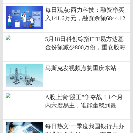
每日观点:西力科技：融资净买
入141.6万元，融资余额6844.12
万元
5月18日科创综指ETF易方达基
金份额减少800万份，重仓股海
光信息、寒武纪、摩尔线程
马斯克发视频点赞重庆东站
A股上演“股王”争夺战！1个月
内六度易主，谁能坐稳到最
后？ 每日热门
每日热文:一季度我国银行共办