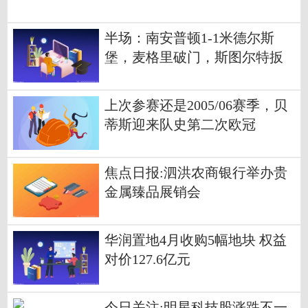
送礼
半场：南安普顿1-1米德尔斯
堡，麦格里破门，斯图尔特扳
平
上次参赛还是2005/06赛季，贝
蒂斯迎来队史第二次欧冠
焦点日报:泗洪农商银行举办贵
金属臻品展销会
华润置地4月收购5幅地块 权益
对价127.6亿元
今日关注:明星科技股涨跌不一