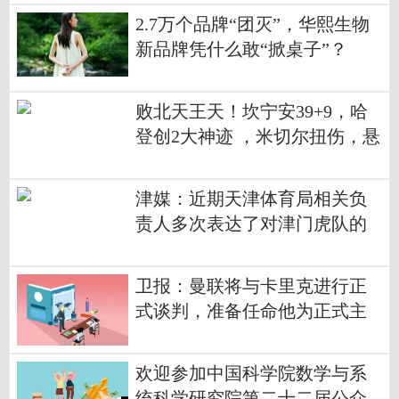
2.7万个品牌“团灭”，华熙生物
新品牌凭什么敢“掀桌子”？
败北天王天！坎宁安39+9，哈
登创2大神迹 ，米切尔扭伤，悬
念来了 观热点
津媒：近期天津体育局相关负
责人多次表达了对津门虎队的
鼓励
卫报：曼联将与卡里克进行正
式谈判，准备任命他为正式主
教练
欢迎参加中国科学院数学与系
统科学研究院第二十二届公众