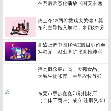
在赛后常态化播放《国安永远
争第一》 焦点报道
骑士夺G5两将救赎太关键！莫
布利主导拖入加时，米切尔7分
锁优势-速讯
高盛上调中国移动H股目标价至
94港元，AI业务扩张助推纯利
预测上调 通讯
猪肉概念股走高，天邦食品、
天域生物涨停，巨星农牧等拉
升 每日头条
东莞市寮步鑫鑫印刷耗材店
（个体工商户）成立 注册资本1
万人民币_看热讯