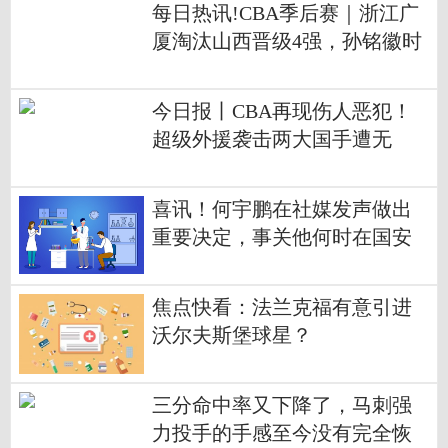
每日热讯!CBA季后赛｜浙江广
厦淘汰山西晋级4强，孙铭徽时
隔93天复出
今日报丨CBA再现伤人恶犯！
超级外援袭击两大国手遭无
视，网友：驱逐出境
喜讯！何宇鹏在社媒发声做出
重要决定，事关他何时在国安
队复出|重点聚焦
焦点快看：法兰克福有意引进
沃尔夫斯堡球星？
三分命中率又下降了，马刺强
力投手的手感至今没有完全恢