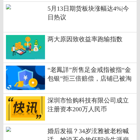
5月13日期货板块涨幅达4%|今
日热议
两大原因致收益率跑输指数
“老鳳詳”所售足金戒指被指“金
包银”拒三倍赔偿，店铺已被淘
宝关闭_热门看点
深圳市恰购科技有限公司成立
注册资本200万人民币
婚后发福？34岁泫雅被老粉喊
话，她说不会放任职业生涯崩