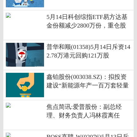
5月14日科创综指ETF易方达基
金份额减少2800万份，重仓股
海光信息、寒武纪、摩尔线程
速看料
普华和顺(01358)5月14日斥资14
2.78万港元回购121万股
鑫铂股份(003038.SZ)：拟投资
建设“新能源年产一百万套轻量
化高端铝部件项目”
焦点简讯:爱普股份：副总经
理、财务负责人冯林霞离任
BOSS直聘-W(02076)5月13日斥