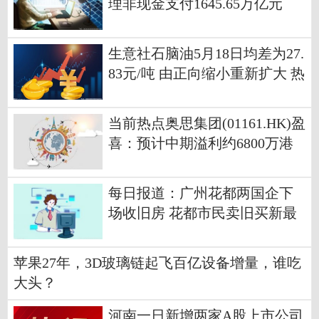
理非现金支付1645.65万亿元
生意社石脑油5月18日均差为27.
83元/吨 由正向缩小重新扩大 热
文
当前热点奥思集团(01161.HK)盈
喜：预计中期溢利约6800万港
元至7200万港元
每日报道：广州花都两国企下
场收旧房 花都市民卖旧买新最
高补贴5万元
苹果27年，3D玻璃链起飞百亿设备增量，谁吃
大头？
河南一日新增两家A股上市公司