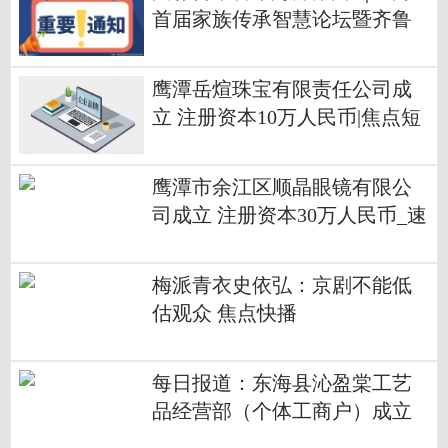
首届家族传承智慧论坛暨齐鲁
耕读书院授牌仪式圆满举办|资
讯
鹰潭岳煊珠宝有限责任公司成
立 注册资本10万人民币|焦点短
讯
鹰潭市余江区顺晶眼镜有限公
司成立 注册资本30万人民币_速
看
梅派青衣史依弘：京剧不能低
估观众 焦点快播
每日报道：东海县沁盈棠工艺
品经营部（个体工商户）成立
注册资本1万人民币