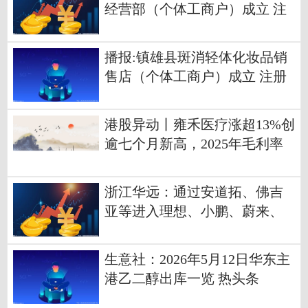
经营部（个体工商户）成立 注
册资本1万人民币
播报:镇雄县斑消轻体化妆品销
售店（个体工商户）成立 注册
资本1万人民币
港股异动丨雍禾医疗涨超13%创
逾七个月新高，2025年毛利率
增至66%+获机构看好
浙江华远：通过安道拓、佛吉
亚等进入理想、小鹏、蔚来、
比亚迪等供应链 当前焦点
生意社：2026年5月12日华东主
港乙二醇出库一览 热头条