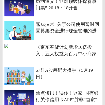
燃动遵义！亚洲顶级体操赛事
门票5.20 18：18开售
嘉戎技术: 关于公司使用暂时闲
置募集资金进行现金管理的进
展公告
《京东春晓计划新增10亿投
入，五大权益为百万中小商家
稳赚618注入强心剂》 最新快讯
67只A股筹码大换手（5月19
日）
焦点短讯！误传！这家“国有银
行关停信用卡APP”并非“首家”