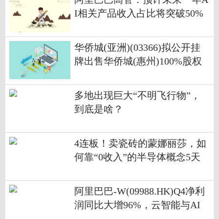
I相关产品收入占比将突破50%
华侨城(亚洲)(03366)拟公开挂
牌出售华侨城(惠州)100%股权
多地出现巨大“不明飞行物”，
到底是啥？
4连板！卖瓷砖的蒙娜丽莎，如
何靠“0收入”的半导体概念5天
涨了46%？
阿里巴巴-W(09988.HK)Q4净利
润同比大增96%，云智能与AI
业务增长迅猛|焦点消息