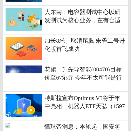
大东南：电容器测试中心以研
发测试为核心业务，在有合适
的OEM订单时会承接相关业务
加长8米、取消尾翼 朱雀二号进
化版首飞成功
花旗：升先导智能(00470)目标
价至67港元 今年不太可能是行
业周期顶峰
特斯拉宣布Optimus V3将于年
中亮相，机器人ETF天弘（1597
70）盘中申购额近2000万份居
深市同标的第一，成交额超3亿
懂球帝消息：本轮起，国安将
元 每日速讯