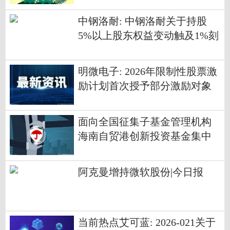
运|速看
中钢洛耐: 中钢洛耐关于持股
5%以上股东权益变动触及1%刻
度的提示性公告|速讯
明微电子: 2026年限制性股票激
励计划首次授予部分激励对象
名单（首次授予日）
面向全国征集子基金管理机构
海南自贸港创新投资基金集中
设立四只未来产业基金
阿克曼增持微软股份|今日报
当前热点艾可蓝: 2026-021关于