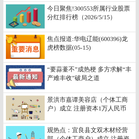
今日聚焦!300553所属行业股票
分红排行榜（2026/5/15）
焦点报道:华电辽能(600396)龙
虎榜数据(05-15)
“要蒜薹不”成热梗 多方求解“丰
产难丰收”破局之道
景洪市嘉谭美容店（个体工商
户）成立 注册资本1万人民币
看点
观热点：宜良县文双木材经营
部（个体工商户）成立 注册资