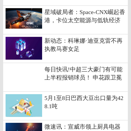
星域破局者：Space-CNX崛起香
港，卡位太空能源与低轨经济
新动态：科琳娜·迪亚克雷不再
执教马赛女足
每日快讯!中超三大豪门有可能
上半程报销球员！ 申花跟卫冕
冠军都有人确定
5月1至8日巴西大豆出口量为42
8.1吨
微速讯：宣威市领上厨具电器