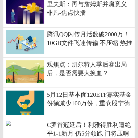
里夫斯：再与詹姆斯并肩意义
非凡-焦点快播
腾讯QQ闪传月活数破2000万！
10GB文件飞速传输 不压缩 热推
荐
观焦点：凯尔特人季后赛出局
后，是否需要大换血？
5月12日基本面120ETF嘉实基金
份额减少100万份，重仓股宁德
时代、美的集团、格力电器 每
日热点
C罗首冠延后！利雅得胜利遭绝
平1-1新月 仍5分领跑 门将压哨