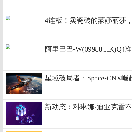
4连板！卖瓷砖的蒙娜丽莎，
阿里巴巴-W(09988.HK
星域破局者：Space-CN
新动态：科琳娜·迪亚克雷