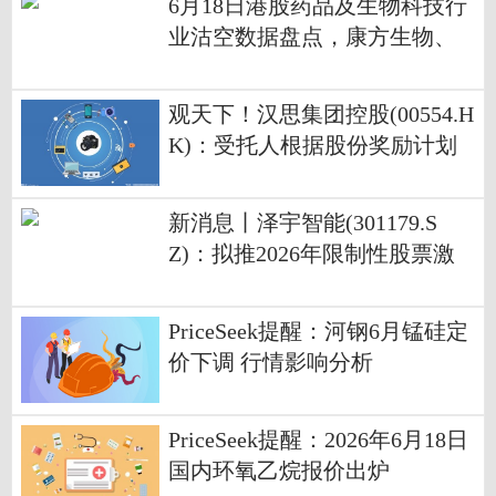
6月18日港股药品及生物科技行
业沽空数据盘点，康方生物、
药明康德、百济神州沽空金额
位居行业前三 焦点播报
观天下！汉思集团控股(00554.H
K)：受托人根据股份奖励计划
购买合共2975.08万股
新消息丨泽宇智能(301179.S
Z)：拟推2026年限制性股票激
励计划
PriceSeek提醒：河钢6月锰硅定
价下调 行情影响分析
PriceSeek提醒：2026年6月18日
国内环氧乙烷报价出炉