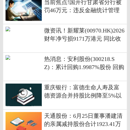
当前焦点!国开行甘肃省分行被
罚46万元：违反金融统计管理
相关规定
微资讯！新耀莱(00970.HK)2026
财年净亏损9171万港元 同比收
窄约87.2%
热消息：安利股份(300218.S
Z)：累计回购1.9987%股份 回购
事项实施完毕
重庆银行：富德生命人寿及富
德资源合并持股比例降至5%以
下
天通股份：6月25日董事潘建清
的亲属减持股份合计1923.41万