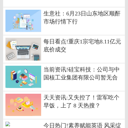
前聚焦
生意社：6月23日山东地区顺酐
市场行情下行
每日看点!重庆1宗宅地8.11亿元
底价成交
当前资讯!硅宝科技：公司与中
国核工业集团有限公司暂无合
作
天天资讯:又失控了！雷军吃个
早饭，上了 8 天热搜？
今日热门!素养赋能英语 风采绽