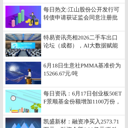
每日热文:江山股份公开发行可
转债申请获证监会同意注册批
复
特易资讯亮相2026二手车出口
论坛（成都），AI大数据赋能
产业智能化出海
6月18日生意社PMMA基准价为
15266.67元/吨
每日资讯：6月17日创业板50ET
F景顺基金份额增加1100万份，
重仓股宁德时代、中际旭创、
新易盛
凯盛新材：融资净买入2573.71