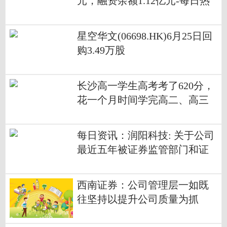
元，融资余额1.12亿元-每日热
议
星空华文(06698.HK)6月25日回
购3.49万股
长沙高一学生高考考了620分，
花一个月时间学完高二、高三
所有课程，当事人：数学比平
时的模拟题简单，此前在模考
每日资讯：润阳科技: 关于公司
中基本没上过600分
最近五年被证券监管部门和证
券交易所采取监管措施或处罚
情况的公告
西南证券：公司管理层一如既
往坚持以提升公司质量为抓
手，依法合规开展市值管理工