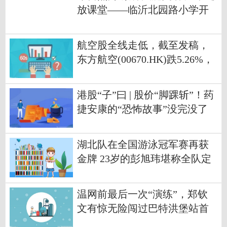
放课堂——临沂北园路小学开
展英语综合素养展示活动
航空股全线走低，截至发稿，
东方航空(00670.HK)跌5.26%，
报3.24港元
港股“子”曰 | 股价“脚踝斩”！药
捷安康的“恐怖故事”没完没了
速读
湖北队在全国游泳冠军赛再获
金牌 23岁的彭旭玮堪称全队定
盘之星
温网前最后一次“演练”，郑钦
文有惊无险闯过巴特洪堡站首
轮-今日快看