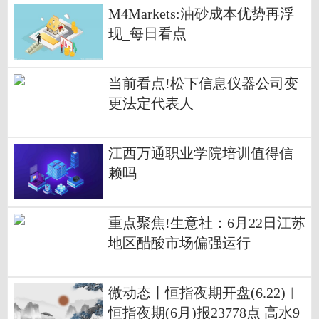
M4Markets:油砂成本优势再浮
现_每日看点
当前看点!松下信息仪器公司变
更法定代表人
江西万通职业学院培训值得信
赖吗
重点聚焦!生意社：6月22日江苏
地区醋酸市场偏强运行
微动态丨恒指夜期开盘(6.22)︱
恒指夜期(6月)报23778点 高水9