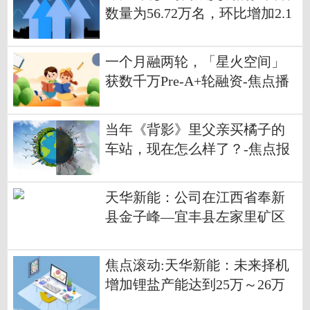
数量为56.72万名，环比增加2.1
4万名_每日视点
一个月融两轮，「星火空间」
获数千万Pre-A+轮融资-焦点播
报
当年《背影》里父亲买橘子的
车站，现在怎么样了？-焦点报
道
天华新能：公司在江西省奉新
县金子峰—宜丰县左家里矿区
陶瓷土（含锂）矿的相关手续
按照最新的法律法规要求办理
焦点滚动:天华新能：未来择机
今日精选
增加锂盐产能达到25万～26万
吨/年