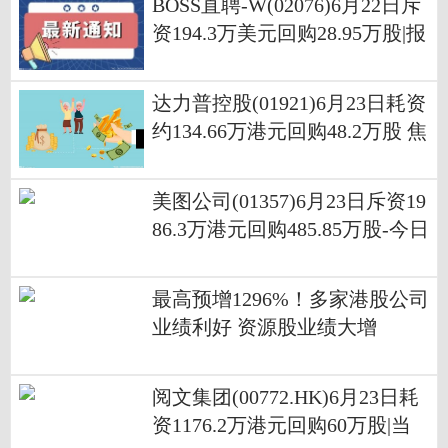
BOSS直聘-W(02076)6月22日斥
资194.3万美元回购28.95万股|报
道
达力普控股(01921)6月23日耗资
约134.66万港元回购48.2万股 焦
点速讯
美图公司(01357)6月23日斥资19
86.3万港元回购485.85万股-今日
热闻
最高预增1296%！多家港股公司
业绩利好 资源股业绩大增
阅文集团(00772.HK)6月23日耗
资1176.2万港元回购60万股|当