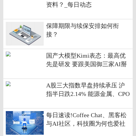
资料？_每日动态
保障期限与续保安排如何衔
接？
国产大模型Kimi表态：最高优
先是研发 要跟美国御三家AI掰
掰手腕
A股三大指数早盘持续承压 沪
指半日跌2.14% 能源金属、CPO
等板块跌幅居前_每日播报
每日速读!Coffee Chat、黑客松
与AI社区，科技圈为何也爱社
交？