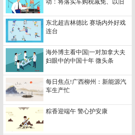
动：将落实车购税减免、以旧
换新补贴等
东北超吉林德比 赛场内外好戏
连台
海外博主看中国|一对加拿大夫
妇眼中的中国十年 微头条
每日焦点!广西柳州：新能源汽
车生产忙
粽香迎端午 警心护安康