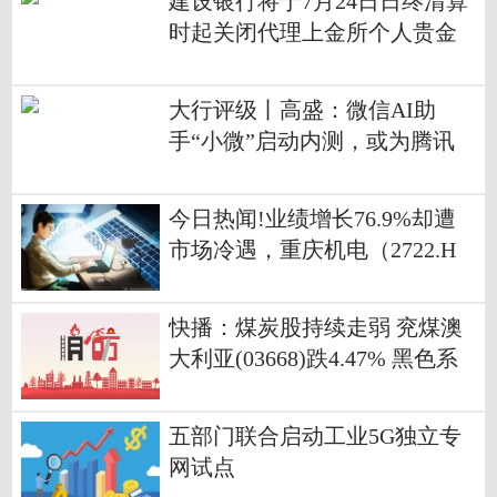
建设银行将于7月24日日终清算
时起关闭代理上金所个人贵金
属交易业务|今日热闻
大行评级丨高盛：微信AI助
手“小微”启动内测，或为腾讯
带来三大风险
今日热闻!业绩增长76.9%却遭
市场冷遇，重庆机电（2722.H
K）的估值洼地与价值重估逻辑
快播：煤炭股持续走弱 兖煤澳
大利亚(03668)跌4.47% 黑色系
整体弱势拖累煤炭股走低
五部门联合启动工业5G独立专
网试点