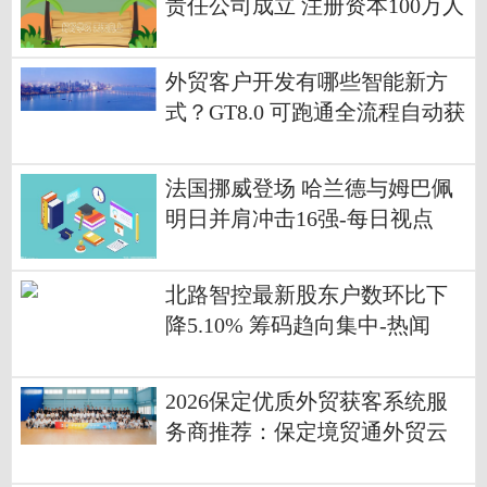
责任公司成立 注册资本100万人
民币
外贸客户开发有哪些智能新方
式？GT8.0 可跑通全流程自动获
客
法国挪威登场 哈兰德与姆巴佩
明日并肩冲击16强-每日视点
北路智控最新股东户数环比下
降5.10% 筹码趋向集中-热闻
2026保定优质外贸获客系统服
务商推荐：保定境贸通外贸云
值得信赖！