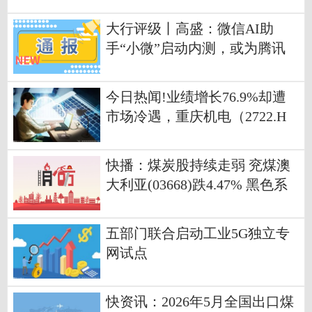
大行评级丨高盛：微信AI助
手“小微”启动内测，或为腾讯
带来三大风险
今日热闻!业绩增长76.9%却遭
市场冷遇，重庆机电（2722.H
K）的估值洼地与价值重估逻辑
快播：煤炭股持续走弱 兖煤澳
大利亚(03668)跌4.47% 黑色系
整体弱势拖累煤炭股走低
五部门联合启动工业5G独立专
网试点
快资讯：2026年5月全国出口煤