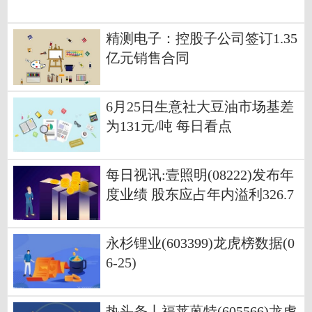
精测电子：控股子公司签订1.35
亿元销售合同
6月25日生意社大豆油市场基差
为131元/吨 每日看点
每日视讯:壹照明(08222)发布年
度业绩 股东应占年内溢利326.7
万港元 同比扭亏为盈
永杉锂业(603399)龙虎榜数据(0
6-25)
热头条丨福莱蒽特(605566)龙虎