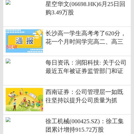
星空华文(06698.HK)6月25日回
购3.49万股
长沙高一学生高考考了620分，
花一个月时间学完高二、高三
所有课程，当事人：数学比平
时的模拟题简单，此前在模考
每日资讯：润阳科技: 关于公司
中基本没上过600分
最近五年被证券监管部门和证
券交易所采取监管措施或处罚
情况的公告
西南证券：公司管理层一如既
往坚持以提升公司质量为抓
手，依法合规开展市值管理工
作
徐工机械(000425.SZ)：徐工集
团累计增持915.72万股