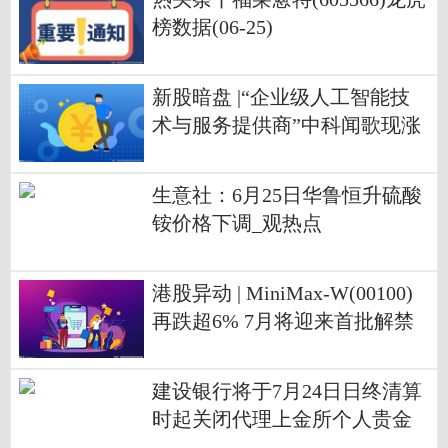
榜数据(06-25)
新股暗盘 |“企业级人工智能技
术与服务提供商”中科闻歌现涨
超125%，一手赚15200港元
生意社：6月25日华鲁恒升硫酸
铵价格下调_观热点
港股异动 | MiniMax-W(00100)
再跌超6% 7月将迎来首批解禁
股份 占公司总股本比例63%
建设银行将于7月24日日终清算
时起关闭代理上金所个人贵金
属交易业务|今日热闻