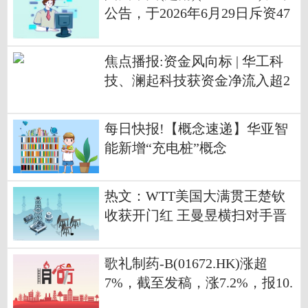
公告，于2026年6月29日斥资47
40港元回购6000股
焦点播报:资金风向标 | 华工科
技、澜起科技获资金净流入超2
0亿元
每日快报!【概念速递】华亚智
能新增“充电桩”概念
热文：WTT美国大满贯王楚钦
收获开门红 王曼昱横扫对手晋
级32强
歌礼制药-B(01672.HK)涨超
7%，截至发稿，涨7.2%，报10.
42港元，成交额1323.68万港元