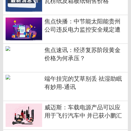
瓦楞纸及箱板纸销售价格
焦点快播：中节能太阳能贵州
公司违反电力监控安全规定遭
警告处罚
焦点速讯：经济复苏阶段黄金
价格为何承压？
端午挂完的艾草别丢 祛湿助眠
有妙用-通讯
威迈斯：车载电源产品可以应
用于飞行汽车中 并已获小鹏汇
天定点_焦点信息