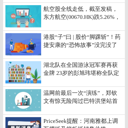
航空股全线走低，截至发稿，
东方航空(00670.HK)跌5.26%，
报3.24港元
港股“子”曰 | 股价“脚踝斩”！药
捷安康的“恐怖故事”没完没了
速读
湖北队在全国游泳冠军赛再获
金牌 23岁的彭旭玮堪称全队定
盘之星
温网前最后一次“演练”，郑钦
文有惊无险闯过巴特洪堡站首
轮-今日快看
PriceSeek提醒：河南雅都上调