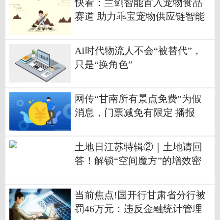
快看：兰剑智能首入宠物食品
赛道 助力乖宝宠物供应链智能
化升级
AI时代物流人不会“被替代”，
只是“换角色”
网传“甘南所有景点免费”为假
消息，门票减免有限定 播报
土地日江苏特辑②｜土地请回
答！解锁“空间魔方”的增效密
码 每日时讯
当前焦点!国开行甘肃省分行被
罚46万元：违反金融统计管理