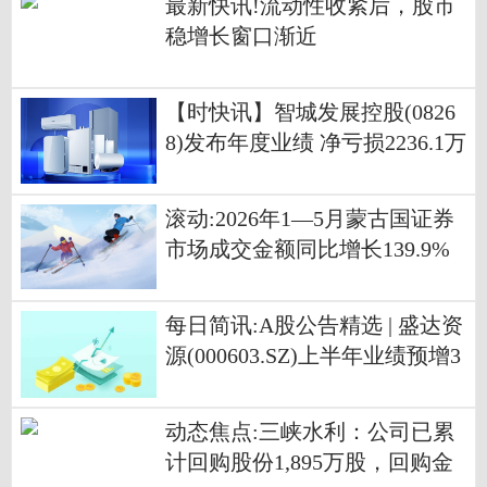
最新快讯!流动性收紧后，股市
稳增长窗口渐近
【时快讯】智城发展控股(0826
8)发布年度业绩 净亏损2236.1万
港元 同比收窄36.61%
滚动:2026年1—5月蒙古国证券
市场成交金额同比增长139.9%
每日简讯:A股公告精选 | 盛达资
源(000603.SZ)上半年业绩预增3
99%至471%
动态焦点:三峡水利：公司已累
计回购股份1,895万股，回购金