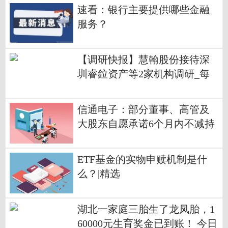
速看：银行主要提供哪些金融
服务？
【调研快报】慧翰股份接待深
圳睿鉝资产等2家机构调研_每
日热讯
信通电子：部分董事、高管及
大股东自愿承诺6个月内不减持
公司股份
ETF基金的实物申赎机制是什
么？|精选
湖北一家庭三胎生了龙凤胎，1
60000元生育奖金已到账！ 今日