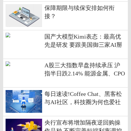
保障期限与续保安排如何衔
接？
国产大模型Kimi表态：最高优
先是研发 要跟美国御三家AI掰
掰手腕
A股三大指数早盘持续承压 沪
指半日跌2.14% 能源金属、CPO
等板块跌幅居前_每日播报
每日速读!Coffee Chat、黑客松
与AI社区，科技圈为何也爱社
交？
央行宣布将增加隔夜逆回购操
作品种 不断完善短端利率调控