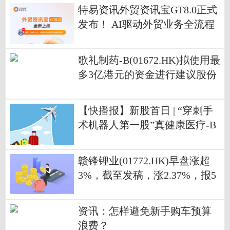
特易资讯外贸资讯宝GT8.0正式
发布！ AI驱动外贸业务全流程
效能升级
歌礼制药-B(01672.HK)拟使用最
多3亿港元的资金进行建议股份
购回 观天下
【快播报】新股首日 | “穿刺手
术机器人第一股”真健康医疗-B
(02697)首挂上市 早盘高开159.2
7%
赣锋锂业(01772.HK)早盘涨超
3%，截至发稿，涨2.37%，报5
0.5港元，成交额5270.71万港元
资讯：怎样避免新手购车预算
浪费？