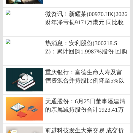
相关规定
微资讯！新耀莱(00970.HK)2026
财年净亏损9171万港元 同比收
窄约87.2%
热消息：安利股份(300218.S
Z)：累计回购1.9987%股份 回购
事项实施完毕
重庆银行：富德生命人寿及富
德资源合并持股比例降至5%以
下
天通股份：6月25日董事潘建清
的亲属减持股份合计1923.41万
股-焦点关注
前进科技发生大宗交易 成交折