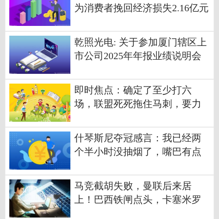
为消费者挽回经济损失2.16亿元
乾照光电: 关于参加厦门辖区上
市公司2025年年报业绩说明会
暨投资者网上集体接待日活动
的公告 当前看点
即时焦点：确定了至少打六
场，联盟死死拖住马刺，要力
保雷霆卫冕
什琴斯尼夺冠感言：我已经两
个半小时没抽烟了，嘴巴有点
干
马竞截胡失败，曼联后来居
上！巴西铁闸点头，卡塞米罗
替身到位 报资讯