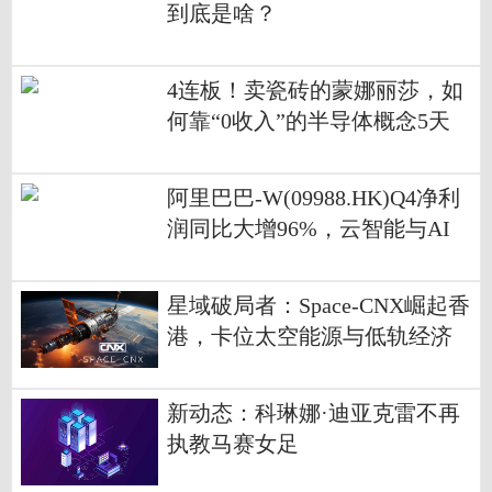
到底是啥？
4连板！卖瓷砖的蒙娜丽莎，如
何靠“0收入”的半导体概念5天
涨了46%？
阿里巴巴-W(09988.HK)Q4净利
润同比大增96%，云智能与AI
业务增长迅猛|焦点消息
星域破局者：Space-CNX崛起香
港，卡位太空能源与低轨经济
新动态：科琳娜·迪亚克雷不再
执教马赛女足