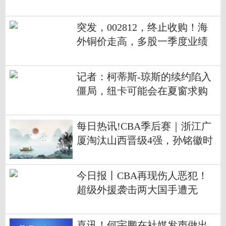
突发，002812，终止收购！海
外铜价走高，多股一季度业绩
大增_每日聚焦
记者：柯蒂斯-琼斯的续约陷入
僵局，纽卡可能会在夏窗求购
他
每日热讯!CBA季后赛｜浙江广
厦淘汰山西晋级4强，孙铭徽时
隔93天复出
今日报丨CBA再现伤人恶犯！
超级外援袭击两大国手遭无
视，网友：驱逐出境
喜讯！何宇鹏在社媒发声做出