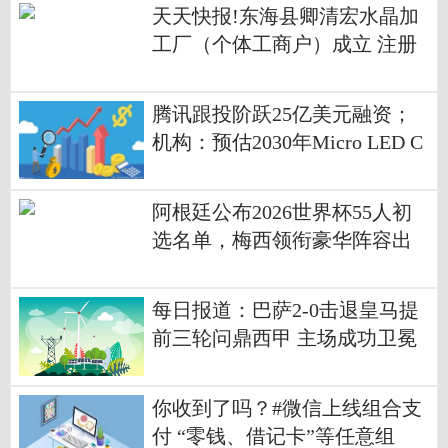
天天快报!东海县卿清宏水晶加
工厂（个体工商户）成立 注册
资本10万人民币
腾讯跟投阶跃25亿美元融资；
机构：预估2030年Micro LED C
PO光收发模块产值近8.5亿美元
｜数智早参
阿根廷公布2026世界杯55人初
选名单，梅西领衔豪华阵容出
征
每日报道：巴萨2-0击退皇马提
前三轮问鼎西甲 主场成功卫冕
你收到了吗？#微信上线组合支
付 “零钱、借记卡”等任意组