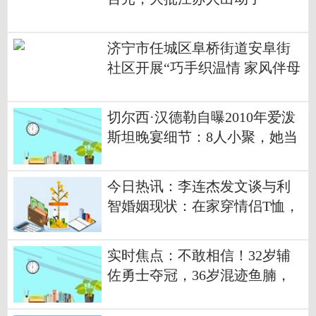
济宁市任城区阜桥街道安阜街
社区开展“巧手织温情 家风伴母
恩”母亲节移风易俗活动
切尔西·汉德勒自曝2010年爱泼
斯坦晚宴细节：8人小聚，她当
面调侃伍迪·艾伦
今日热讯：李连杰发文谈与利
智婚姻现状：在家穿情侣T恤，
打乒乓球不争输赢
实时焦点：不敢相信！32岁辅
佐勇士夺冠，36岁混迹鱼腩，
今夏直奔底薪而去