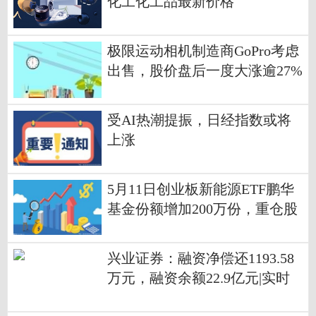
化工化工品最新价格
极限运动相机制造商GoPro考虑
出售，股价盘后一度大涨逾27%
天天资讯
受AI热潮提振，日经指数或将
上涨
5月11日创业板新能源ETF鹏华
基金份额增加200万份，重仓股
宁德时代、阳光电源、汇川技
术 每日播报
兴业证券：融资净偿还1193.58
万元，融资余额22.9亿元|实时