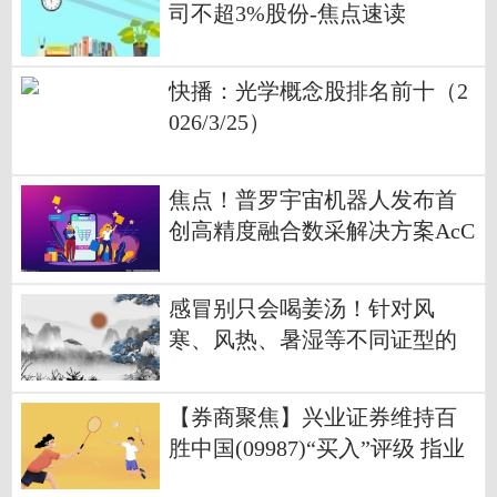
司不超3%股份-焦点速读
快播：光学概念股排名前十（2
026/3/25）
焦点！普罗宇宙机器人发布首
创高精度融合数采解决方案AcC
I
感冒别只会喝姜汤！针对风
寒、风热、暑湿等不同证型的
食疗方来了
【券商聚焦】兴业证券维持百
胜中国(09987)“买入”评级 指业
绩符合预期