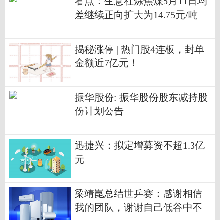
看点：生意社炼焦煤5月11日均
差继续正向扩大为14.75元/吨
揭秘涨停 | 热门股4连板，封单
金额近7亿元！
振华股份: 振华股份股东减持股
份计划公告
迅捷兴：拟定增募资不超1.3亿
元
梁靖崑总结世乒赛：感谢相信
我的团队，谢谢自己低谷中不