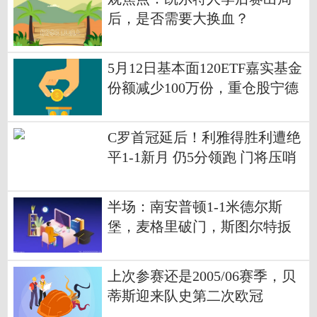
后，是否需要大换血？
5月12日基本面120ETF嘉实基金
份额减少100万份，重仓股宁德
时代、美的集团、格力电器 每
日热点
C罗首冠延后！利雅得胜利遭绝
平1-1新月 仍5分领跑 门将压哨
送礼
半场：南安普顿1-1米德尔斯
堡，麦格里破门，斯图尔特扳
平
上次参赛还是2005/06赛季，贝
蒂斯迎来队史第二次欧冠