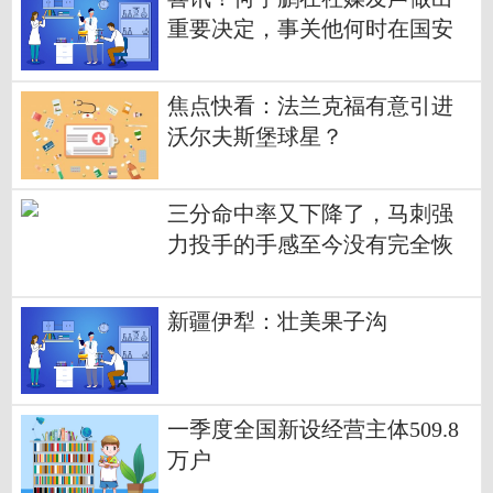
重要决定，事关他何时在国安
队复出|重点聚焦
焦点快看：法兰克福有意引进
沃尔夫斯堡球星？
三分命中率又下降了，马刺强
力投手的手感至今没有完全恢
复？ 每日快讯
新疆伊犁：壮美果子沟
一季度全国新设经营主体509.8
万户