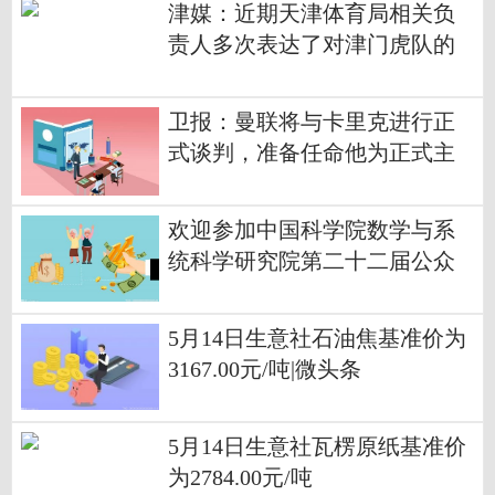
津媒：近期天津体育局相关负
责人多次表达了对津门虎队的
鼓励
卫报：曼联将与卡里克进行正
式谈判，准备任命他为正式主
教练
欢迎参加中国科学院数学与系
统科学研究院第二十二届公众
科学日
5月14日生意社石油焦基准价为
3167.00元/吨|微头条
5月14日生意社瓦楞原纸基准价
为2784.00元/吨