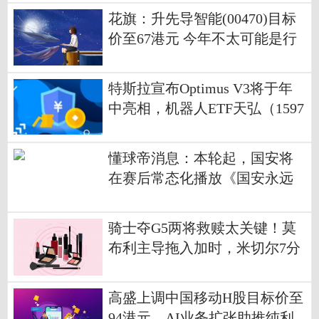
花旗：升先导智能(00470)目标
价至67港元 今年不太可能是行
业周期顶峰
特斯拉宣布Optimus V3将于年
中亮相，机器人ETF天弘（1597
70）盘中申购额近2000万份居
深市同标的第一，成交额超3亿
懂球帝消息：本轮起，国安将
元 每日速讯
在赛后常态化播放《国安永远
争第一》 焦点报道
骑士夺G5两将救赎太关键！莫
布利主导拖入加时，米切尔7分
锁优势-速讯
高盛上调中国移动H股目标价至
94港元，AI业务扩张助推纯利