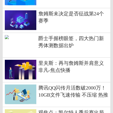
逻辑
詹姆斯未决定是否征战第24个
赛季
爵士手握榜眼签，四大热门新
秀体测数据出炉
里夫斯：再与詹姆斯并肩意义
非凡-焦点快播
腾讯QQ闪传月活数破2000万！
10GB文件飞速传输 不压缩 热推
荐
观焦点：凯尔特人季后赛出局