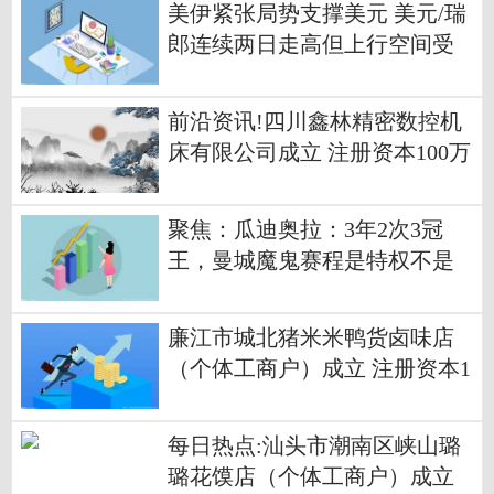
美伊紧张局势支撑美元 美元/瑞
郎连续两日走高但上行空间受
限
前沿资讯!四川鑫林精密数控机
床有限公司成立 注册资本100万
人民币
聚焦：瓜迪奥拉：3年2次3冠
王，曼城魔鬼赛程是特权不是
负担
廉江市城北猪米米鸭货卤味店
（个体工商户）成立 注册资本1
万人民币_热门看点
每日热点:汕头市潮南区峡山璐
璐花馍店（个体工商户）成立