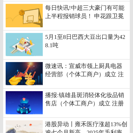
每日快讯!中超三大豪门有可能
上半程报销球员！ 申花跟卫冕
冠军都有人确定
5月1至8日巴西大豆出口量为42
8.1吨
微速讯：宣威市领上厨具电器
经营部（个体工商户）成立 注
册资本1万人民币
播报:镇雄县斑消轻体化妆品销
售店（个体工商户）成立 注册
资本1万人民币
港股异动丨雍禾医疗涨超13%创
逾七个月新高，2025年毛利率