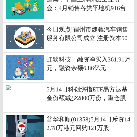
会：4月销售各类平地机916台
同比增长21.2%
今日观点!宿州市魏驰汽车销售
服务有限公司成立 注册资本50
万人民币
虹软科技：融资净买入361.91万
元，融资余额6.86亿元
5月14日科创综指ETF易方达基
金份额减少2800万份，重仓股
海光信息、寒武纪、摩尔线程
速看料
普华和顺(01358)5月14日斥资14
2.78万港元回购121万股