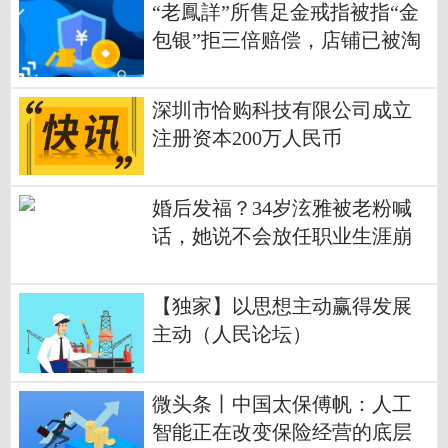
“老鳳詳”所售足金戒指被指“金
包银”拒三倍赔偿，店铺已被淘
宝关闭_热门看点
深圳市恰购科技有限公司成立
注册资本200万人民币
婚后发福？34岁泫雅被老粉喊
话，她说不会放任职业生涯崩
塌|今日观点
【独家】以思想主动赢得发展
主动（人民论坛）
微头条丨中国太保傅帆：人工
智能正在改变保险经营的底层