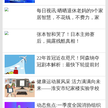
放弃
每日视讯:晒晒退休老妈的9个家
居智慧，不花钱，不费力，家
里始终干净如新
张本智和哭了！日本主帅赛
后，揭露残酷真相！
22年首冠近在咫尺！阿森纳夺
冠剧本解析：最快下轮提前封
王
健康运动展风采 活力满满向未
来——淮安市纪家楼实验学校
春季运动会圆满举行 今头条
动态焦点:一季度全国消协组织