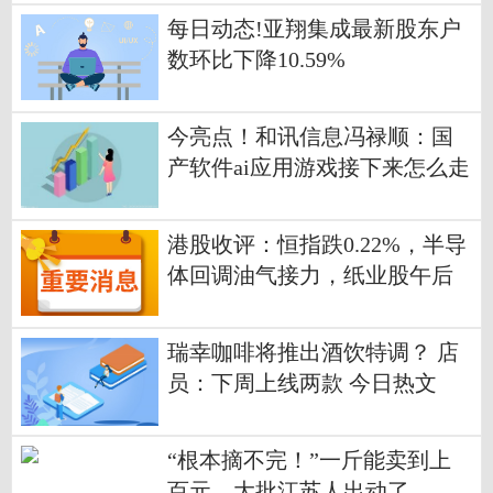
每日动态!亚翔集成最新股东户
数环比下降10.59%
今亮点！和讯信息冯禄顺：国
产软件ai应用游戏接下来怎么走
港股收评：恒指跌0.22%，半导
体回调油气接力，纸业股午后
拉升，中国中车涨4.6%
瑞幸咖啡将推出酒饮特调？ 店
员：下周上线两款 今日热文
“根本摘不完！”一斤能卖到上
百元，大批江苏人出动了