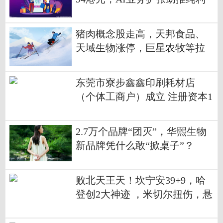
预测上调 通讯
猪肉概念股走高，天邦食品、
天域生物涨停，巨星农牧等拉
升 每日头条
东莞市寮步鑫鑫印刷耗材店
（个体工商户）成立 注册资本1
万人民币_看热讯
2.7万个品牌“团灭”，华熙生物
新品牌凭什么敢“掀桌子”？
败北天王天！坎宁安39+9，哈
登创2大神迹 ，米切尔扭伤，悬
念来了 观热点