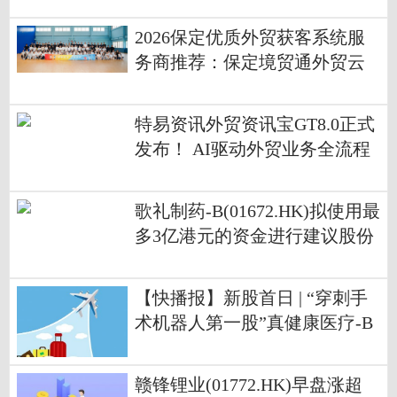
2026保定优质外贸获客系统服
务商推荐：保定境贸通外贸云
值得信赖！
特易资讯外贸资讯宝GT8.0正式
发布！ AI驱动外贸业务全流程
效能升级
歌礼制药-B(01672.HK)拟使用最
多3亿港元的资金进行建议股份
购回 观天下
【快播报】新股首日 | “穿刺手
术机器人第一股”真健康医疗-B
(02697)首挂上市 早盘高开159.2
7%
赣锋锂业(01772.HK)早盘涨超