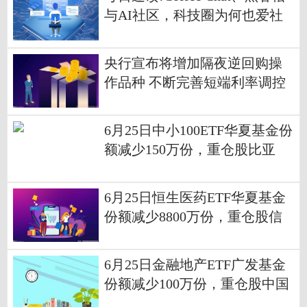
与AI社区，科技圈为何也爱社
交？
央行宣布将增加隔夜逆回购操
作品种 不断完善短端利率调控
机制|焦点播报
6月25日中小100ETF华夏基金份
额减少150万份，重仓股比亚
迪、立讯精密、北方华创_速看
6月25日恒生医药ETF华夏基金
份额减少8800万份，重仓股信
达生物、康方生物、百济神州
6月25日金融地产ETF广发基金
份额减少100万份，重仓股中国
平安、招商银行、兴业银行