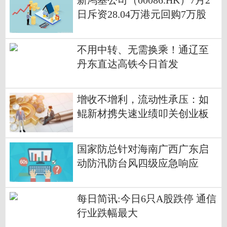
新鸿基公司（00086.HK）7月2
日斥资28.04万港元回购7万股
不用中转、无需换乘！通辽至
丹东直达高铁今日首发
增收不增利，流动性承压：如
鲲新材携失速业绩叩关创业板
国家防总针对海南广西广东启
动防汛防台风四级应急响应
每日简讯:今日6只A股跌停 通信
行业跌幅最大