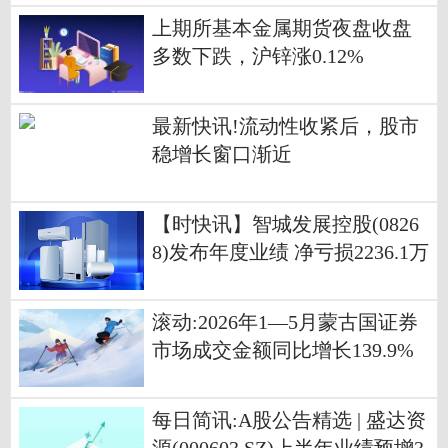
上期所基本金属期货夜盘收盘
多数下跌，沪锌涨0.12%
最新快讯!流动性收紧后，股市
稳增长窗口渐近
【时快讯】智城发展控股(0826
8)发布年度业绩 净亏损2236.1万
港元 同比收窄36.61%
滚动:2026年1—5月蒙古国证券
市场成交金额同比增长139.9%
每日简讯:A股公告精选 | 盛达资