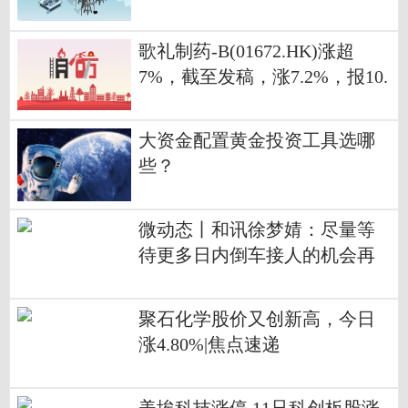
级32强
歌礼制药-B(01672.HK)涨超
7%，截至发稿，涨7.2%，报10.
42港元，成交额1323.68万港元
大资金配置黄金投资工具选哪
些？
微动态丨和讯徐梦婧：尽量等
待更多日内倒车接人的机会再
布局
聚石化学股价又创新高，今日
涨4.80%|焦点速递