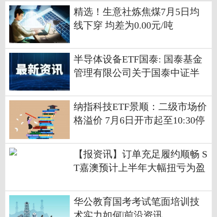
精选！生意社炼焦煤7月5日均
线下穿 均差为0.00元/吨
半导体设备ETF国泰: 国泰基金
管理有限公司关于国泰中证半
导体材料设备主题交易型开放
式指数证券投资基金实施基金
纳指科技ETF景顺：二级市场价
份额拆分并调整最小申购、赎
格溢价 7月6日开市起至10:30停
回单位及相关业务安排的公告-
牌
热讯
【报资讯】订单充足履约顺畅 S
T嘉澳预计上半年大幅扭亏为盈
华公教育国考考试笔面培训技
术实力如何|前沿资讯