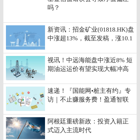
吗？
新资讯：招金矿业(01818.HK)盘
中涨超13%，截至发稿，涨10.1
2%，报19.15港元，成交额5.07
亿港元
视讯！中远海能盘中涨近8% 短
期油运运价有望实现大幅冲高
速递！『国能网•桩主有约』专
访｜不止赚服务费！盈通智联
拆解重卡场站“充储运管”全链
条盈利密码
阿根廷重磅新政：投资入籍正
式迈入主流时代