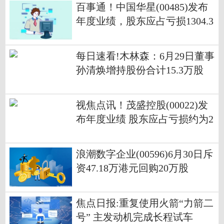
百事通！中国华星(00485)发布
年度业绩，股东应占亏损1304.3
万港元 同比减少46.41%
每日速看!木林森：6月29日董事
孙清焕增持股份合计15.3万股
视焦点讯！茂盛控股(00022)发
布年度业绩 股东应占亏损约为2
14.4万港元 同比收窄94.4%
浪潮数字企业(00596)6月30日斥
资47.18万港元回购20万股
焦点日报:重复使用火箭“力箭二
号” 主发动机完成长程试车