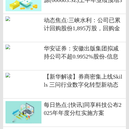
源(000603.SZ)上半年业绩预增3
99%至471%
动态焦点:三峡水利：公司已累
计回购股份1,895万股，回购金
额1.46亿元
华安证券：安徽出版集团拟减
持公司不超0.9952%股份-信息
【新华解读】券商密集上线Skil
ls 三问行业数字化转型新动态
每日热点:[快讯]同享科技公布2
025年年度分红实施方案