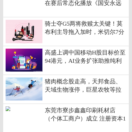
在赛后常态化播放《国安永远
争第一》 焦点报道
骑士夺G5两将救赎太关键！莫
布利主导拖入加时，米切尔7分
锁优势-速讯
高盛上调中国移动H股目标价至
94港元，AI业务扩张助推纯利
预测上调 通讯
猪肉概念股走高，天邦食品、
天域生物涨停，巨星农牧等拉
升 每日头条
东莞市寮步鑫鑫印刷耗材店
（个体工商户）成立 注册资本1
万人民币_看热讯