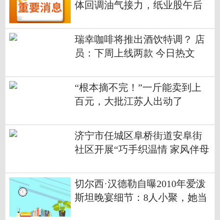
体回调油气接力，纸业股午后
拉升，中国中车涨4.6%
瑞幸咖啡将推出酒饮特调？ 店
员：下周上线两款 今日热文
“根本摘不完！”一斤能卖到上
百元，大批江苏人出动了
济宁市任城区阜桥街道安阜街
社区开展“巧手织温情 家风伴母
恩”母亲节移风易俗活动
切尔西·汉德勒自曝2010年爱泼
斯坦晚宴细节：8人小聚，她当
面调侃伍迪·艾伦