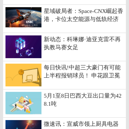
星域破局者：Space-CNX崛起香
港，卡位太空能源与低轨经济
新动态：科琳娜·迪亚克雷不再
执教马赛女足
每日快讯!中超三大豪门有可能
上半程报销球员！ 申花跟卫冕
冠军都有人确定
5月1至8日巴西大豆出口量为42
8.1吨
微速讯：宣威市领上厨具电器