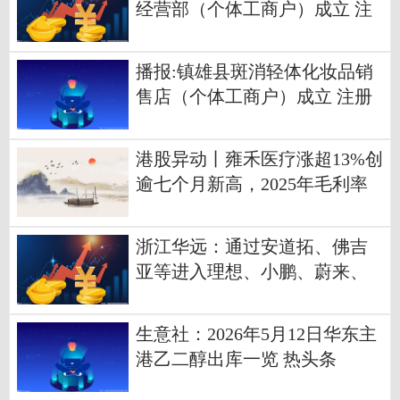
经营部（个体工商户）成立 注
册资本1万人民币
播报:镇雄县斑消轻体化妆品销
售店（个体工商户）成立 注册
资本1万人民币
港股异动丨雍禾医疗涨超13%创
逾七个月新高，2025年毛利率
增至66%+获机构看好
浙江华远：通过安道拓、佛吉
亚等进入理想、小鹏、蔚来、
比亚迪等供应链 当前焦点
生意社：2026年5月12日华东主
港乙二醇出库一览 热头条