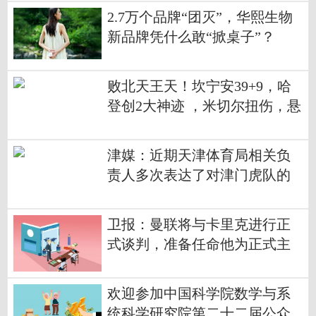
2.7万个品牌“团灭”，华熙生物
新品牌凭什么敢“掀桌子”？
败北天王天！坎宁安39+9，哈
登创2大神迹 ，米切尔扭伤，悬
念来了 观热点
津媒：近期天津体育局相关负
责人多次表达了对津门虎队的
鼓励
卫报：曼联将与卡里克进行正
式谈判，准备任命他为正式主
教练
欢迎参加中国科学院数学与系
统科学研究院第二十二届公众