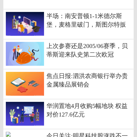
送礼
半场：南安普顿1-1米德尔斯
堡，麦格里破门，斯图尔特扳
平
上次参赛还是2005/06赛季，贝
蒂斯迎来队史第二次欧冠
焦点日报:泗洪农商银行举办贵
金属臻品展销会
华润置地4月收购5幅地块 权益
对价127.6亿元
今日关注:明星科技股涨跌不一