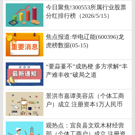
今日聚焦!300553所属行业股票
分红排行榜（2026/5/15）
焦点报道:华电辽能(600396)龙
虎榜数据(05-15)
“要蒜薹不”成热梗 多方求解“丰
产难丰收”破局之道
景洪市嘉谭美容店（个体工商
户）成立 注册资本1万人民币
看点
观热点：宜良县文双木材经营
部（个体工商户）成立 注册资