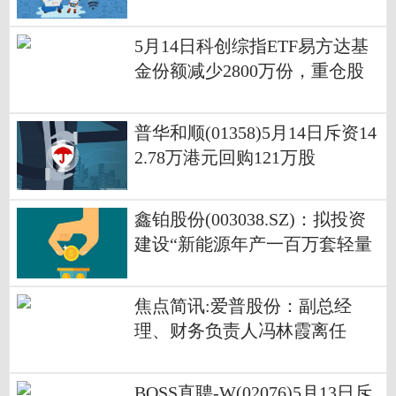
5月14日科创综指ETF易方达基
金份额减少2800万份，重仓股
海光信息、寒武纪、摩尔线程
速看料
普华和顺(01358)5月14日斥资14
2.78万港元回购121万股
鑫铂股份(003038.SZ)：拟投资
建设“新能源年产一百万套轻量
化高端铝部件项目”
焦点简讯:爱普股份：副总经
理、财务负责人冯林霞离任
BOSS直聘-W(02076)5月13日斥