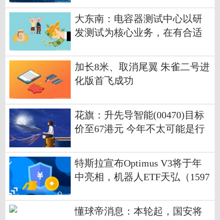
大东南：电容器测试中心以研
发测试为核心业务，在有合适
的OEM订单时会承接相关业务
加长8米、取消尾翼 朱雀二号进
化版首飞成功
花旗：升先导智能(00470)目标
价至67港元 今年不太可能是行
业周期顶峰
特斯拉宣布Optimus V3将于年
中亮相，机器人ETF天弘（1597
70）盘中申购额近2000万份居
深市同标的第一，成交额超3亿
懂球帝消息：本轮起，国安将
元 每日速讯