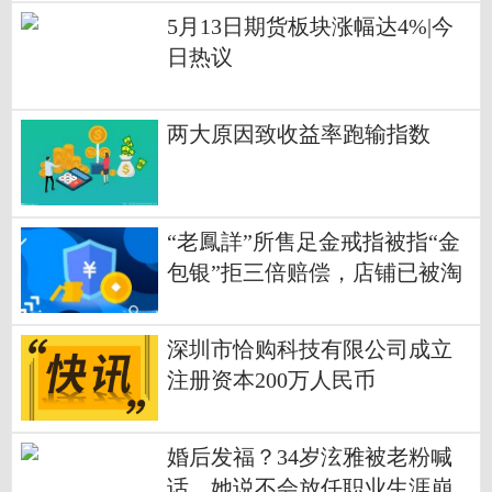
5月13日期货板块涨幅达4%|今
日热议
两大原因致收益率跑输指数
“老鳳詳”所售足金戒指被指“金
包银”拒三倍赔偿，店铺已被淘
宝关闭_热门看点
深圳市恰购科技有限公司成立
注册资本200万人民币
婚后发福？34岁泫雅被老粉喊
话，她说不会放任职业生涯崩