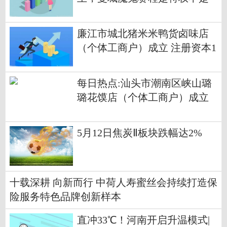
负担
廉江市城北猪米米鸭货卤味店
（个体工商户）成立 注册资本1
万人民币_热门看点
每日热点:汕头市潮南区峡山璐
璐花馍店（个体工商户）成立
注册资本10万人民币
5月12日焦炭Ⅱ板块跌幅达2%
十载深耕 向新而行 中荷人寿蜜丝会持续打造保
险服务特色品牌创新样本
直冲33℃！河南开启升温模式|