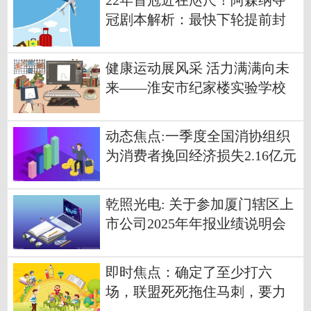
22年首冠近在咫尺！阿森纳夺
冠剧本解析：最快下轮提前封
王
健康运动展风采 活力满满向未
来——淮安市纪家楼实验学校
春季运动会圆满举行 今头条
动态焦点:一季度全国消协组织
为消费者挽回经济损失2.16亿元
乾照光电: 关于参加厦门辖区上
市公司2025年年报业绩说明会
暨投资者网上集体接待日活动
的公告 当前看点
即时焦点：确定了至少打六
场，联盟死死拖住马刺，要力