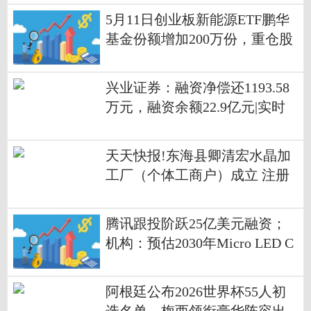
5月11日创业板新能源ETF鹏华
基金份额增加200万份，重仓股
宁德时代、阳光电源、汇川技
术 每日播报
兴业证券：融资净偿还1193.58
万元，融资余额22.9亿元|实时
天天快报!东海县卿清宏水晶加
工厂（个体工商户）成立 注册
资本10万人民币
腾讯跟投阶跃25亿美元融资；
机构：预估2030年Micro LED C
PO光收发模块产值近8.5亿美元
｜数智早参
阿根廷公布2026世界杯55人初