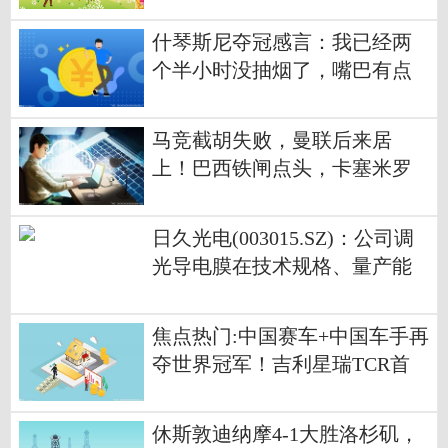
保雷霆卫冕
什琴斯尼夺冠感言：我已经两
个半小时没抽烟了，嘴巴有点
干
马竞截胡失败，曼联后来居
上！巴西铁闸点头，卡塞米罗
替身到位 报资讯
日久光电(003015.SZ)：公司调
光导电膜在技术规格、量产能
力上具备AI眼镜场景的供货和
配套能力
焦点热门:中国赛车+中国车手再
夺世界冠军！吉利星瑞TCR首
战即夺冠
休斯敦迪纳摩4-1大胜洛杉矶，