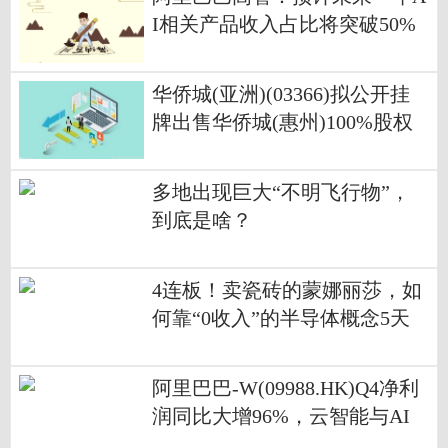
I相关产品收入占比将突破50%
华侨城(亚洲)(03366)拟公开挂
牌出售华侨城(惠州)100%股权
多地出现巨大“不明飞行物”，
到底是啥？
4连板！卖瓷砖的蒙娜丽莎，如
何靠“0收入”的半导体概念5天
涨了46%？
阿里巴巴-W(09988.HK)Q4净利
润同比大增96%，云智能与AI
业务增长迅猛|焦点消息