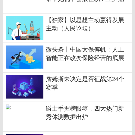
塌|今日观点
【独家】以思想主动赢得发展
主动（人民论坛）
微头条丨中国太保傅帆：人工
智能正在改变保险经营的底层
逻辑
詹姆斯未决定是否征战第24个
赛季
爵士手握榜眼签，四大热门新
秀体测数据出炉