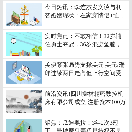
今日热讯：李连杰发文谈与利
智婚姻现状：在家穿情侣T恤，
打乒乓球不争输赢
实时焦点：不敢相信！32岁辅
佐勇士夺冠，36岁混迹鱼腩，
今夏直奔底薪而去
美伊紧张局势支撑美元 美元/瑞
郎连续两日走高但上行空间受
限
前沿资讯!四川鑫林精密数控机
床有限公司成立 注册资本100万
人民币
聚焦：瓜迪奥拉：3年2次3冠
王，曼城魔鬼赛程是特权不是