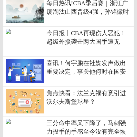
每日热讯!CBA季后赛｜浙江广
厦淘汰山西晋级4强，孙铭徽时
隔93天复出
今日报丨CBA再现伤人恶犯！
超级外援袭击两大国手遭无
视，网友：驱逐出境
喜讯！何宇鹏在社媒发声做出
重要决定，事关他何时在国安
队复出|重点聚焦
焦点快看：法兰克福有意引进
沃尔夫斯堡球星？
三分命中率又下降了，马刺强
力投手的手感至今没有完全恢