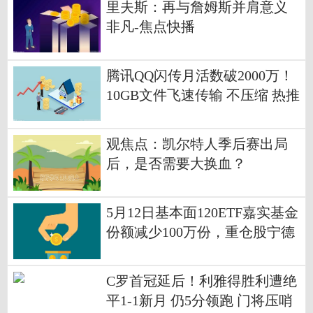
里夫斯：再与詹姆斯并肩意义
非凡-焦点快播
腾讯QQ闪传月活数破2000万！
10GB文件飞速传输 不压缩 热推
荐
观焦点：凯尔特人季后赛出局
后，是否需要大换血？
5月12日基本面120ETF嘉实基金
份额减少100万份，重仓股宁德
时代、美的集团、格力电器 每
日热点
C罗首冠延后！利雅得胜利遭绝
平1-1新月 仍5分领跑 门将压哨