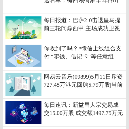
选名单，梅西领衔豪华阵容出
征
每日报道：巴萨2-0击退皇马提
前三轮问鼎西甲 主场成功卫冕
你收到了吗？#微信上线组合支
付 “零钱、借记卡”等任意组
合，目前仅支持转账
网易云音乐(09899)5月11日斥资
727.45万港元回购5.79万股|当前
聚焦
每日速讯：新益昌大宗交易成
交15.00万股 成交额1497.75万元