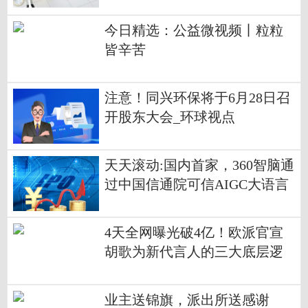
索赔
今日精选：公益微视频丨粒粒
皆辛苦
注意！同兴环保将于6月28日召
开股东大会_环球视点
天天滚动:国内首家，360智脑通
过中国信通院可信AIGC大语言
模型功能评估
4天全网曝光破4亿！欧派官宣
胡歌为新代言人的三大底层逻
辑 环球简讯
业主送锦旗，派出所送感谢