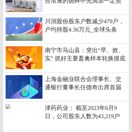
合溶液的烧杯中先滴加一定质
量硫酸铜（氢氧化钠与硫酸铜
的反应现象）|环球动态
川润股份股东户数减少479户，
户均持股4.36万元_全球头条
南宁市马山县：突出“早、效、
实” 抓好主要畜禽样本轮换摸底
调查
上海金融业联合会理事长、交
通银行董事长任德奇出席首届
碳博会绿色金融平行论坛并致
辞
津药药业： 截至2023年6月9
日，公司股东人数为43,219户
每日热讯