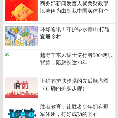
商务部新闻发言人就美财政部
以涉伊为由制裁中国实体和个
人答记者问 环球百事通
环球通讯！守护绿水青山 打造
宜居乡村
越野车东风猛士逆行者500/硬顶
背款，陪您长达30年
正确的护肤步骤的先后顺序图
（正确的护肤步骤）
胜者教育：让胜者少年拥有冠
军体质，打好成功的基石