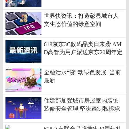
世界快资讯：打造彰显城市人
文生态价值的绿意空间
618京东3C数码品类日来袭 AM
D高管为用户派送京东20周年定
制礼盒-环球视讯
金融活水“贷”动绿色发展_当前
最新
住建部加强城市房屋室内装饰
装修安全管理 坚决遏制私拆承
重墙等违法违规行为
618京东联合品牌推出20周年礼