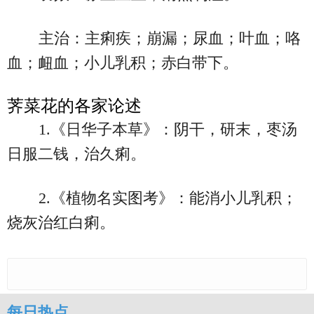
主治：主痢疾；崩漏；尿血；叶血；咯
血；衄血；小儿乳积；赤白带下。
荠菜花的各家论述
1.《日华子本草》：阴干，研末，枣汤
日服二钱，治久痢。
2.《植物名实图考》：能消小儿乳积；
烧灰治红白痢。
每日热点