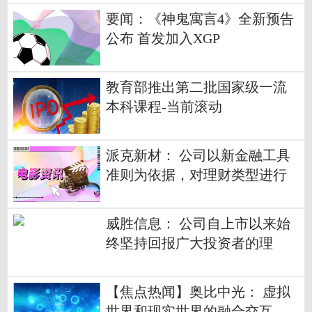
要闻：《神鬼寓言4》全新预告
公布 首发加入XGP
教育部推出第二批国家级一流
本科课程-当前滚动
派克新材： 公司以新金融工具
准则为依据，对理财类型进行
了具体划分，分类与列报均经
会计师事务所审计
威胜信息： 公司自上市以来始
终坚持回报广大投资者的理
念，连续派发现金红利
【焦点热闻】奥比中光： 虚拟
世界和现实世界的融合交互，