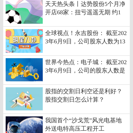
天天热头条丨达势股份5个月净
开店68家：扭亏遥遥无期 约1
0%外送订单未实现“30分钟必
达”
全球视点！永吉股份： 截至202
3年6月9日，公司股东人数为13
060
世界今热点：电子城： 截至202
3年6月9日，公司的股东人数是
26973户
股指的交割日利空还是利好？
股指交割日怎么计算？
我国首个“沙戈荒”风光电基地
外送电特高压工程开工