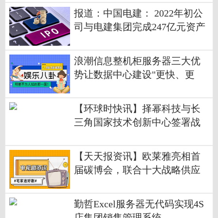
报道：中国电建： 2022年初公
司与电建集团完成247亿元资产
置换后，已经基本实现集团优
质资产的整体上市
浪潮信息整机柜服务器三大优
势让数据中心建设"更快、更
好、更省"
【环球时快讯】择幂科技与长
三角国家技术创新中心签署战
略合作备忘录
【天天报资讯】欧莱雅亮相首
届碳博会，联合十大战略供应
商发布减碳宣言
勤哲Excel服务器无代码实现4S
店集团销售管理系统