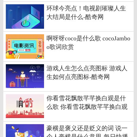
环球今亮点！电视剧璀璨人生
大结局是什么-酷奇网
啊呀呀coco是什么歌 cocoJambo
o歌词欣赏
游戏人生怎么点亮图标 游戏人
生如何点亮图标-酷奇网
你看雪花飘散芊芊换白观是什
么歌 你看雪花飘散芊芊换白观
完整歌词
豪横是褒义还是贬义的词 说一
个人豪横是什么意思-每日快播