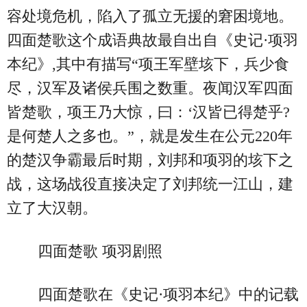
容处境危机，陷入了孤立无援的窘困境地。
四面楚歌这个成语典故最自出自《史记·项羽
本纪》,其中有描写“项王军壁垓下，兵少食
尽，汉军及诸侯兵围之数重。夜闻汉军四面
皆楚歌，项王乃大惊，曰：‘汉皆已得楚乎?
是何楚人之多也。”，就是发生在公元220年
的楚汉争霸最后时期，刘邦和项羽的垓下之
战，这场战役直接决定了刘邦统一江山，建
立了大汉朝。
四面楚歌 项羽剧照
四面楚歌在《史记·项羽本纪》中的记载