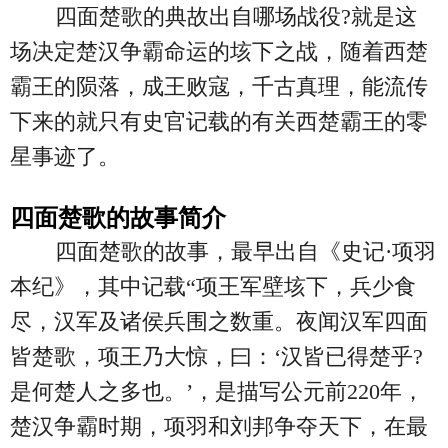
四面楚歌的典故出自哪场战役?就是这
场决定楚汉争霸命运的垓下之战，随着西楚
霸王的陨落，成王败寇，千古真理，能流传
下来的就只有史官记载的有关西楚霸王的零
星事迹了。
四面楚歌的故事简介
四面楚歌的故事，最早出自《史记·项羽
本纪》，其中记载“项王军壁垓下，兵少食
尽，汉军及诸侯兵围之数重。夜闻汉军四面
皆楚歌，项王乃大惊，曰：‘汉皆已得楚乎?
是何楚人之多也。’，是描写公元前220年，
楚汉争霸时期，项羽和刘邦争夺天下，在最