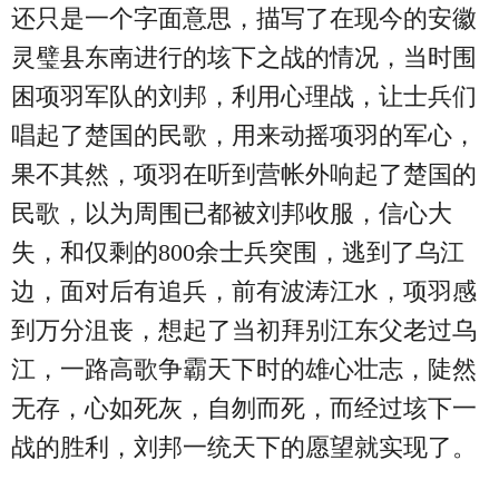
还只是一个字面意思，描写了在现今的安徽
灵璧县东南进行的垓下之战的情况，当时围
困项羽军队的刘邦，利用心理战，让士兵们
唱起了楚国的民歌，用来动摇项羽的军心，
果不其然，项羽在听到营帐外响起了楚国的
民歌，以为周围已都被刘邦收服，信心大
失，和仅剩的800余士兵突围，逃到了乌江
边，面对后有追兵，前有波涛江水，项羽感
到万分沮丧，想起了当初拜别江东父老过乌
江，一路高歌争霸天下时的雄心壮志，陡然
无存，心如死灰，自刎而死，而经过垓下一
战的胜利，刘邦一统天下的愿望就实现了。