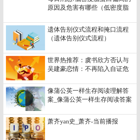
原因及危害有哪些（低密度脂
蛋白偏高的原因及危害）
遗体告别仪式流程和掩口流程
（遗体告别仪式流程）
世界热推荐：虞书欣方否认与
吴建豪恋情：不再陷入自证危
机
像蒲公英一样生存阅读理解答
案_像蒲公英一样生存阅读答案
萧齐yan史_萧齐-当前播报