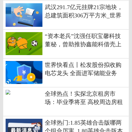
武汉291.7亿元挂牌21宗地块，
总建筑面积306万平方米_世界
关注
“资本老兵”沈强任职宝馨科技
董秘，曾助推协鑫能科借壳上
市
世界快看点丨松发股份拟收购
电芯龙头 全面进军储能业务
全球热点！实探北京租房市
场：毕业季将至 高校周边房租
温和上涨
全球热门:1.85英雄合击版哪两
个组合厉害_1 80英雄合击版本