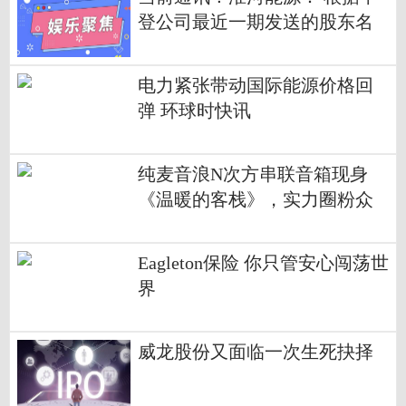
登公司最近一期发送的股东名
册，本公司的股东总数为49,566
户
电力紧张带动国际能源价格回
弹 环球时快讯
纯麦音浪N次方串联音箱现身
《温暖的客栈》，实力圈粉众
多粉丝
Eagleton保险 你只管安心闯荡世
界
威龙股份又面临一次生死抉择