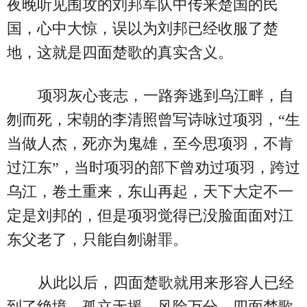
夜晚听见围攻的刘邦军队中传来楚国的民
国，心中大惊，误以为刘邦已经收服了楚
地，这就是四面楚歌的真实含义。
项羽灰心丧志，一路奔逃到乌江畔，自
刎而死，宋朝的李清照曾写诗咏过项羽，“生
当做人杰，死亦为鬼雄，至今思项羽，不肯
过江东”，当时项羽的部下曾劝过项羽，跨过
乌江，卷土重来，东山再起，天下大定不一
定是刘邦的，但是项羽觉得已没脸面面对江
东父老了，只能自刎谢罪。
从此以后，四面楚歌就用来形容人已经
到了绝境，孤立无援，风险万分。四面楚歌