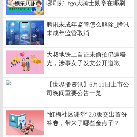
哪刷好_fgo大骑士勋章在哪刷
腾讯未成年监管怎么解除_腾讯
未成年监管取消
大叔地铁上自证未偷拍仍遭曝
光，涉事女子发文公开道歉
【世界播资讯】6月11日上市公
司晚间重要公告一览
“虹梅社区课堂”2.0版交出首份
答卷，带来了哪些金点子？