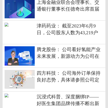
上海金融业联合会理事长、交
通银行董事长任德奇出席首届
碳博会绿色金融平行论坛并致
辞
津药药业： 截至2023年6月9
日，公司股东人数为43,219户
每日热讯
腾龙股份： 公司看好氢能产业
未来发展，新源动力为公司在
氢能领域重要战略投资 环球快
消息
四方科技： 公司海外订单保持
良好态势，具体请参照公司定
期报告|焦点快看
沉浸式科普、深度捆绑IP——
好医生集团品牌传播不断出新