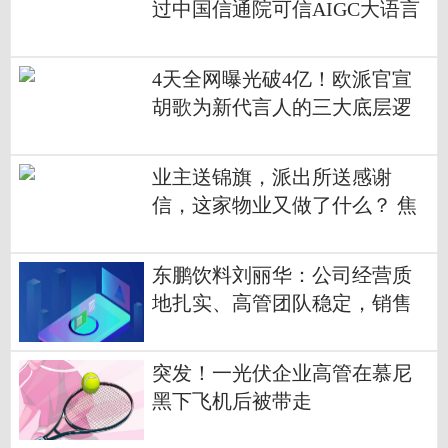
过中国信通院可信AIGC大语言
模型功能评估
4天全网曝光破4亿！欧派官宣
胡歌为新代言人的三大底层逻
辑 环球简讯
业主送锦旗，派出所送感谢
信，这家物业又做了什么？ 焦
点热议
东鹏饮料刘丽华：公司经营质
地扎实、高管团队稳定，销售
增长符合预期
突发！一光伏企业高管在慕尼
黑下飞机后被带走