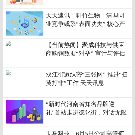
通
天天速讯：轩竹生物：清理同
业竞争或系“表面功夫” 核心产
品上市申请恐“生变”
【当前热闻】聚成科技与供应
商购销数据“对垒” 审计与评估
机构上演“一家亲”
双江街道织密“三张网” 推进“扫
黄打非”工作 天天讯息
“新时代河南省知名品牌巡
礼”首站走进德化街，对话无限
城
天马科技：6月5日公司高管何