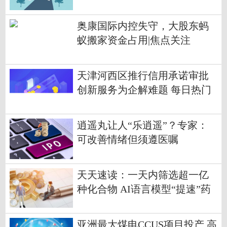
奥康国际内控失守，大股东蚂
蚁搬家资金占用|焦点关注
天津河西区推行信用承诺审批
创新服务为企解难题 每日热门
逍遥丸让人“乐逍遥”？专家：
可改善情绪但须遵医嘱
天天速读：一天内筛选超一亿
种化合物 AI语言模型“提速”药
物发现
亚洲最大煤电CCUS项目投产 高