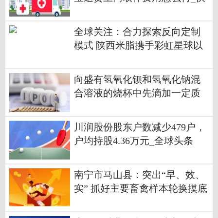
看点
全球关注：合力探索反向定制
模式 陕西米脂携手彩虹星球以
有机种植方式助力乡村振兴
向盛有氢氧化钡和氢氧化钠混
合溶液的烧杯中先滴加一定质
量硫酸铜（氢氧化钠与硫酸铜
的反应现象）|环球动态
川润股份股东户数减少479户，
户均持股4.36万元_全球头条
南宁市马山县：突出“早、效、
实” 抓好主要畜禽样本轮换摸底
调查