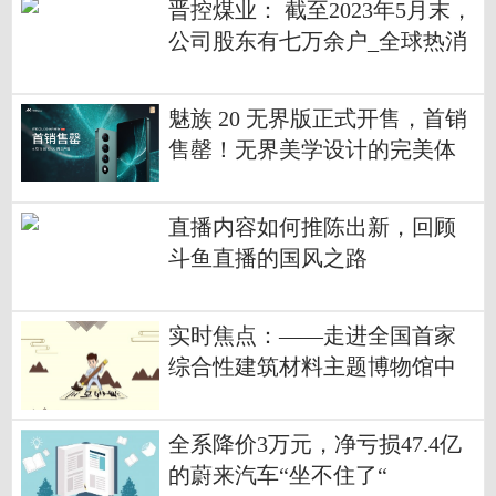
晋控煤业： 截至2023年5月末，
公司股东有七万余户_全球热消
息
魅族 20 无界版正式开售，首销
售罄！无界美学设计的完美体
现
直播内容如何推陈出新，回顾
斗鱼直播的国风之路
实时焦点：——走进全国首家
综合性建筑材料主题博物馆中
国首炬建材博物馆
全系降价3万元，净亏损47.4亿
的蔚来汽车“坐不住了“