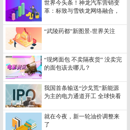
世界今头条！神龙汽车营销变
革：标致与雪铁龙网络融合，
精简车型打造主销产品
“武陵药都”新图景-世界关注
“现烤面包 不卖隔夜货” 没卖完
的面包该去哪儿？
我国首条输送“沙戈荒”新能源
为主的电力通道开工 全球快看
点
就在今夜，新一轮油价调整来
了