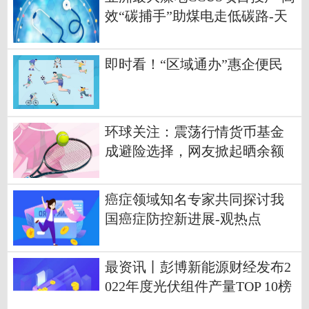
效“碳捕手”助煤电走低碳路-天
天信息
即时看！“区域通办”惠企便民
环球关注：震荡行情货币基金
成避险选择，网友掀起晒余额
宝10年收益热潮
癌症领域知名专家共同探讨我
国癌症防控新进展-观热点
最资讯丨彭博新能源财经发布2
022年度光伏组件产量TOP 10榜
单