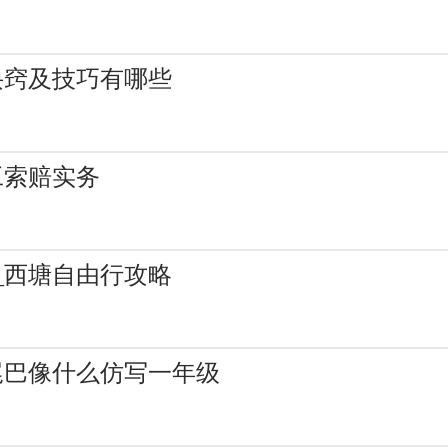
诀窍及技巧有哪些
工索赔实务
_西塘自由行攻略
尾巴像什么仿写一年级