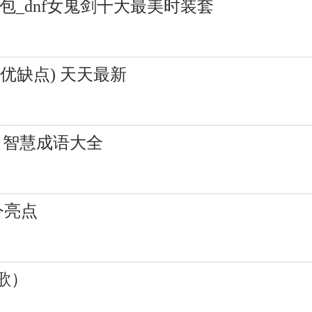
礼包_dnf女鬼剑十大最美时装套
优缺点) 天天最新
- 智慧成语大全
今亮点
歌）