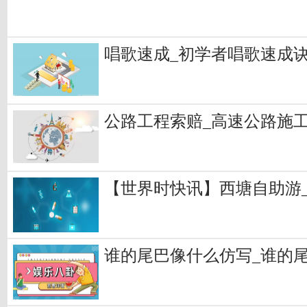
唱歌速成_初学者唱歌速成
公路工程索赔_高速公路施
【世界时快讯】西塘自助游
谁的尾巴像什么仿写_谁的