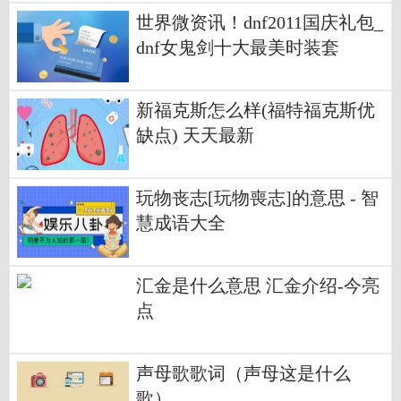
世界微资讯！dnf2011国庆礼包_
dnf女鬼剑十大最美时装套
新福克斯怎么样(福特福克斯优
缺点) 天天最新
玩物丧志[玩物喪志]的意思 - 智
慧成语大全
汇金是什么意思 汇金介绍-今亮
点
声母歌歌词（声母这是什么
歌）