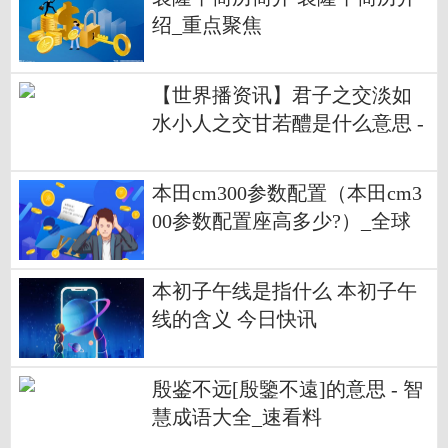
绍_重点聚焦
【世界播资讯】君子之交淡如
水小人之交甘若醴是什么意思 -
智慧百科大全
本田cm300参数配置（本田cm3
00参数配置座高多少?）_全球
快消息
本初子午线是指什么 本初子午
线的含义 今日快讯
殷鉴不远[殷鑒不遠]的意思 - 智
慧成语大全_速看料