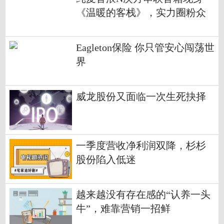
《温暖的客栈》，实力圈粉众
多粉丝
Eagleton保险 你只管安心闯荡世
界
威龙股份又面临一次生死抉择
一季度营收净利润双降，杉杉
股份陷入低迷
越来越没有存在感的“认养一头
牛”，难靠营销一招鲜